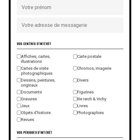
VOS CENTRES D'INTÉRÊT
Affiches, cartes,
Carte postale
illustrations
Cartes de visite
Chromos, imagerie
photographiques
Dessins, peintures,
Divers
originaux
Documents
Figurines
Gravures
IIIe reich & Vichy
Jeux
Livres
Objets d'histoire
Photographies
Revues
VOS PÉRIODES D'INTÉRÊT