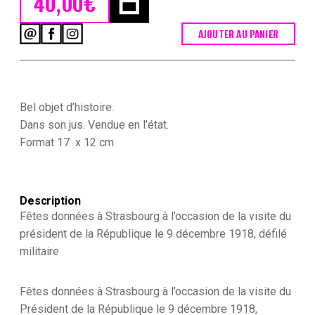
40,00
€
AJOUTER AU PANIER
quantité
de
Ancienne
Photographie
Originale
Libération
Bel objet d’histoire.
de
Dans son jus. Vendue en l’état.
Strasbourg
Format 17 x 12 cm
/
Mulhouse
1918
-
Visite
Description
de
Fêtes données à Strasbourg à l’occasion de la visite du
Clemenceau
président de la République le 9 décembre 1918, défilé
et
militaire
Poincaré
-
17
Fêtes données à Strasbourg à l’occasion de la visite du
novembre
1918
Président de la République le 9 décembre 1918,