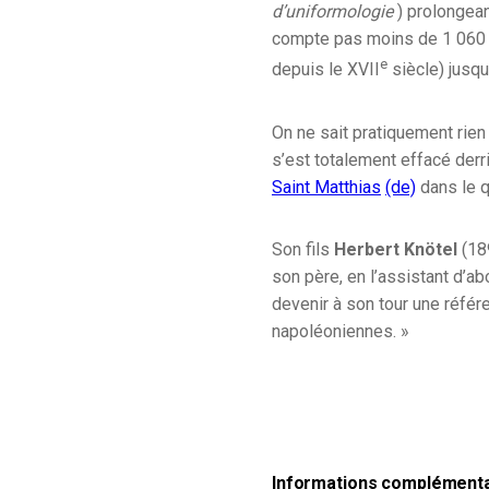
d’uniformologie
) prolongea
compte pas moins de 1 060 
e
depuis le
XVII
siècle) jusqu
On ne sait pratiquement rien 
s’est totalement effacé der
Saint Matthias
(de)
dans le q
Son fils
Herbert Knötel
(189
son père, en l’assistant d’a
devenir à son tour une référ
napoléoniennes. »
Informations complément