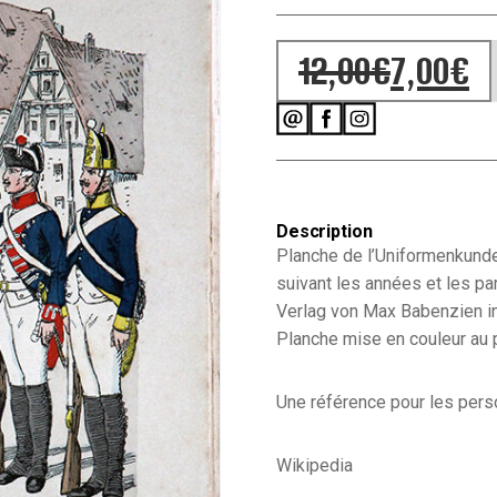
12,00
€
7,00
€
Le prix initial
Le prix actuel
Description
Planche de l’Uniformenkunde
suivant les années et les pa
Verlag von Max Babenzien i
Planche mise en couleur au 
Une référence pour les person
Wikipedia