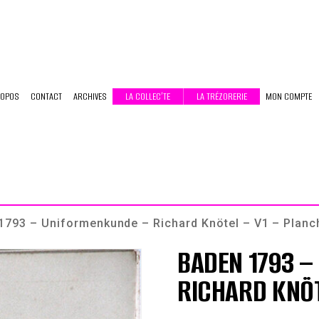
ROPOS
CONTACT
ARCHIVES
LA COLLEC’TE
LA TRÉZORERIE
MON COMPTE
1793 – Uniformenkunde – Richard Knötel – V1 – Planc
BADEN 1793 –
RICHARD KNÖT