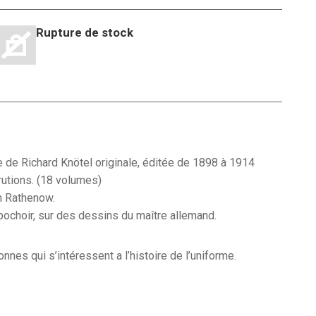
Rupture de stock
 était : 12,00€.
 est : 7,00€.
 de Richard Knötel originale, éditée de 1898 à 1914
rutions. (18 volumes)
n Rathenow.
pochoir, sur des dessins du maître allemand.
nes qui s’intéressent a l’histoire de l’uniforme.