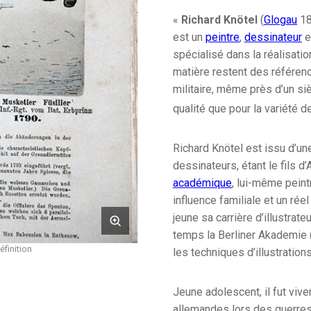
«
Richard Knötel
(
Glogau
18
est un
peintre
,
dessinateur
e
spécialisé dans la réalisati
matière restent des référenc
militaire, même près d’un si
qualité que pour la variété d
Richard Knötel est issu d’une
dessinateurs, étant le fils 
académique
, lui-même peint
influence familiale et un rée
jeune sa carrière d’illustrate
temps la Berliner Akademie 
éfinition
les techniques d’illustrations
Jeune adolescent, il fut vi
allemandes lors des guerres 