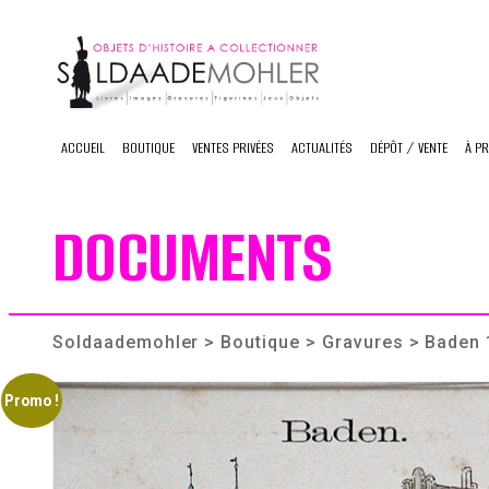
Skip
to
content
ACCUEIL
BOUTIQUE
VENTES PRIVÉES
ACTUALITÉS
DÉPÔT / VENTE
À P
DOCUMENTS
Soldaademohler
>
Boutique
>
Gravures
> Baden 
Promo !