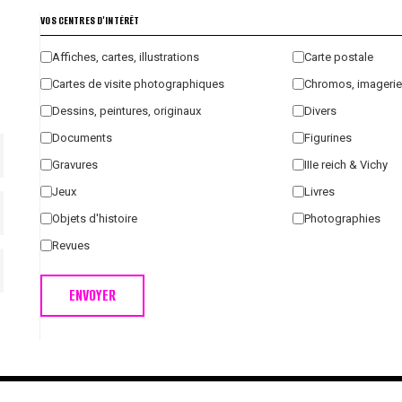
VOS CENTRES D'INTÉRÊT
Affiches, cartes, illustrations
Carte postale
Cartes de visite photographiques
Chromos, imagerie
Dessins, peintures, originaux
Divers
Documents
Figurines
Gravures
IIIe reich & Vichy
Jeux
Livres
Objets d'histoire
Photographies
Revues
ENVOYER