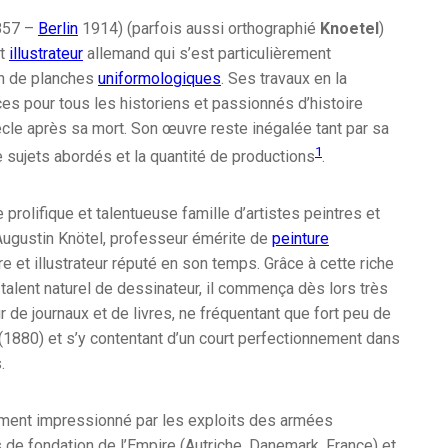
57 –
Berlin
1914) (parfois aussi orthographié
Knoetel
)
t
illustrateur
allemand qui s’est particulièrement
on de planches
uniformologiques
. Ses travaux en la
es pour tous les historiens et passionnés d’histoire
ècle après sa mort. Son œuvre reste inégalée tant par sa
1
e sujets abordés et la quantité de productions
.
 prolifique et talentueuse famille d’artistes peintres et
d’Augustin Knötel, professeur émérite de
peinture
re et illustrateur réputé en son temps. Grâce à cette riche
l talent naturel de dessinateur, il commença dès lors très
ur de journaux et de livres, ne fréquentant que fort peu de
(1880) et s’y contentant d’un court perfectionnement dans
.
vement impressionné par les exploits des armées
de fondation de l’Empire (Autriche, Danemark, France) et