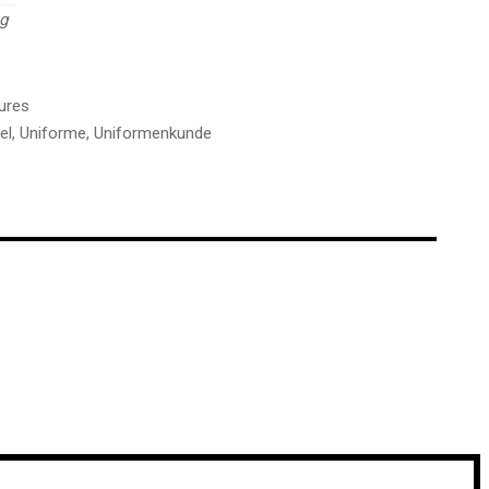
kg
ures
el
,
Uniforme
,
Uniformenkunde
€
€