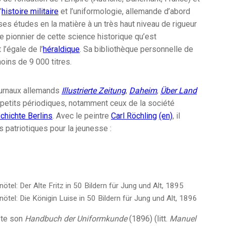
’
histoire militaire
et l’uniformologie, allemande d’abord
s études en la matière à un très haut niveau de rigueur
able pionnier de cette science historique qu’est
 l’égale de l’
héraldique
. Sa bibliothèque personnelle de
ins de 9 000 titres.
journaux allemands
Illustrierte Zeitung
,
Daheim
,
Über Land
s petits périodiques, notamment ceux de la société
chichte Berlins
. Avec le peintre
Carl Röchling
(en)
, il
s patriotiques pour la jeunesse :
nötel: Der Alte Fritz in 50 Bildern für Jung und Alt, 1895
nötel: Die Königin Luise in 50 Bildern für Jung und Alt, 1896
ste son
Handbuch der Uniformkunde
(1896) (litt.
Manuel