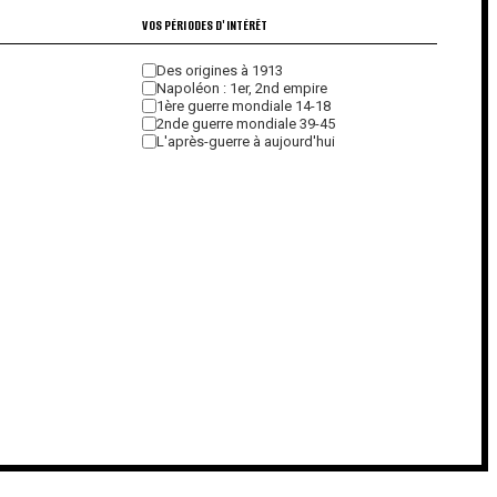
VOS PÉRIODES D'INTÉRÊT
Des origines à 1913
Napoléon : 1er, 2nd empire
1ère guerre mondiale 14-18
2nde guerre mondiale 39-45
L'après-guerre à aujourd'hui