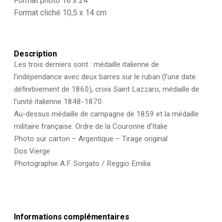
Format photo 18 x 24
Officier
décoré
Format cliché 10,5 x 14 cm
-
Hubert
Veyant
-
Description
Reggio
Les trois derniers sont : médaille italienne de
Emilia
-
l’indépendance avec deux barres sur le ruban (l’une date
Italie
définitivement de 1860), croix Saint Lazzaro, médaille de
-
l’unité italienne 1848-1870.
Armée
Médailles
Au-dessus médaille de campagne de 1859 et la médaille
militaire française. Ordre de la Couronne d’Italie
Photo sur carton – Argentique – Tirage original
Dos Vierge
Photographie A.F. Sorgato / Reggio Emilia
Informations complémentaires