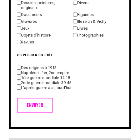
Dessins, peintures,
Divers
originaux
Documents
Figurines
Gravures
IIIe reich & Vichy
Jeux
Livres
Objets d'histoire
Photographies
Revues
VOS PÉRIODES D'INTÉRÊT
Des origines à 1913
Napoléon : 1er, 2nd empire
1ère guerre mondiale 14-18
2nde guerre mondiale 39-45
L'après-guerre à aujourd'hui
ENVOYER