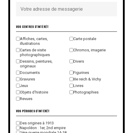
VOS CENTRES D'INTÉRÊT
Affiches, cartes,
Carte postale
illustrations
Cartes de visite
Chromos, imagerie
photographiques
Dessins, peintures,
Divers
originaux
Documents
Figurines
Gravures
IIIe reich & Vichy
Jeux
Livres
Objets d'histoire
Photographies
Revues
VOS PÉRIODES D'INTÉRÊT
Des origines à 1913
Napoléon : 1er, 2nd empire
1ère guerre mondiale 14-18