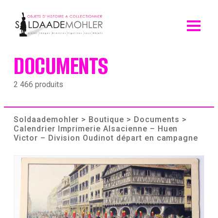
Skip
to
content
DOCUMENTS
2 466 produits
Soldaademohler
>
Boutique
>
Documents
>
Calendrier Imprimerie Alsacienne – Huen
Victor – Division Oudinot départ en campagne