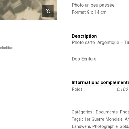
Photo un peu passée.
Armée
Allemande
Format 9 x 14 cm
-
125ème
Landwehr
Infanterie
Description
-
Photo carte Argentique – Tir
Prusse
éfinition
/
Alsaciens
Dos Ecriture
-
Conscription
-
Prusse
Campagne
Informations complément
1914/1915
Poids
0,100
-
Camp
distribution
courrier.
Catégories :
Documents
,
Phot
Tags :
1er Guerre Mondiale
,
A
Landwehr
,
Photographie
,
Sold