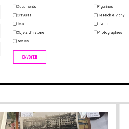
Documents
Figurines
Gravures
IIIe reich & Vichy
Jeux
Livres
Objets d'histoire
Photographies
Revues
ENVOYER