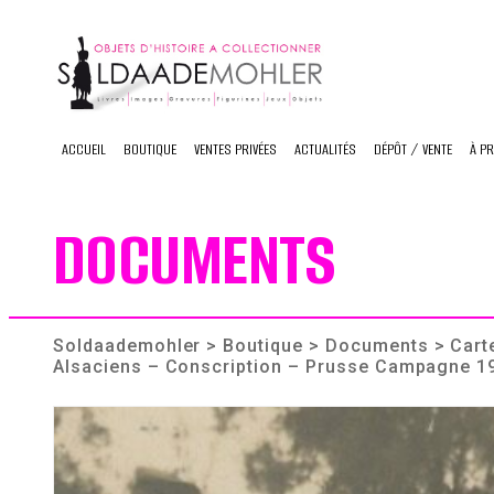
Skip
to
content
ACCUEIL
BOUTIQUE
VENTES PRIVÉES
ACTUALITÉS
DÉPÔT / VENTE
À P
DOCUMENTS
Soldaademohler
>
Boutique
>
Documents
> Cart
Alsaciens – Conscription – Prusse Campagne 19