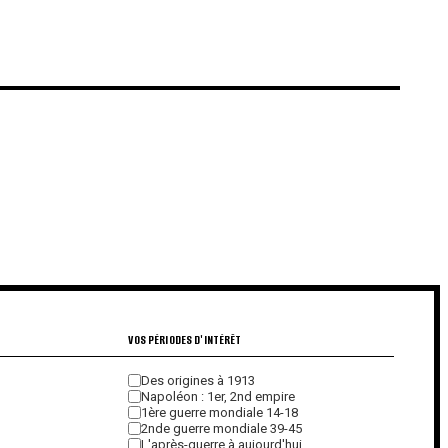
€
€
VOS PÉRIODES D'INTÉRÊT
Des origines à 1913
Napoléon : 1er, 2nd empire
1ère guerre mondiale 14-18
2nde guerre mondiale 39-45
L'après-guerre à aujourd'hui