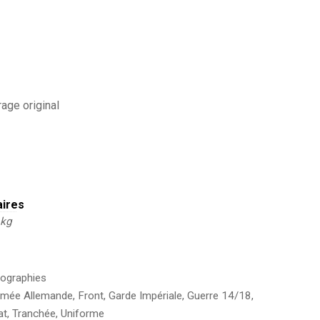
age original
aires
 kg
ographies
rmée Allemande
,
Front
,
Garde Impériale
,
Guerre 14/18
,
at
,
Tranchée
,
Uniforme