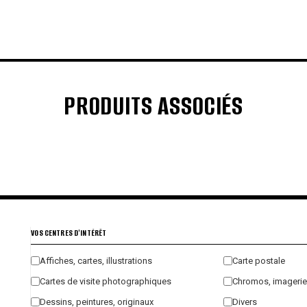
PRODUITS ASSOCIÉS
€
€
€
€
VOS CENTRES D'INTÉRÊT
Affiches, cartes, illustrations
Carte postale
Cartes de visite photographiques
Chromos, imagerie
Dessins, peintures, originaux
Divers