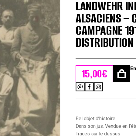
LANDWEHR INF
ALSACIENS – 
CAMPAGNE 19
DISTRIBUTION
En
15,00
€
quantité
de
Carte
Ancienne
Photographie
-
Bel objet d’histoire.
Guerre
Dans son jus. Vendue en l’éta
14/18
Traces sur le dessus
-