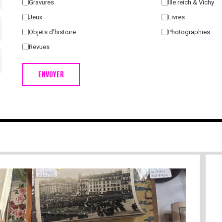
Gravures
IIIe reich & Vichy
Jeux
Livres
Objets d'histoire
Photographies
Revues
ENVOYER