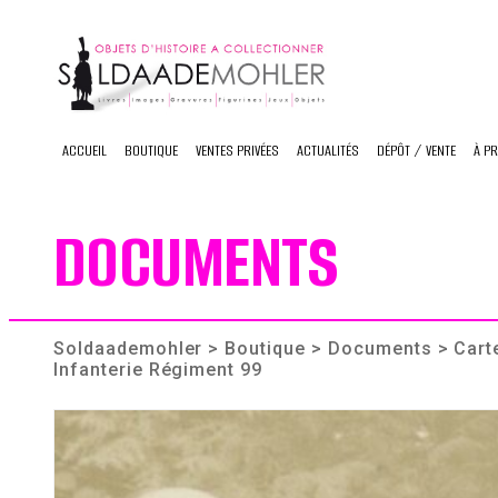
Skip
to
content
ACCUEIL
BOUTIQUE
VENTES PRIVÉES
ACTUALITÉS
DÉPÔT / VENTE
À P
DOCUMENTS
Soldaademohler
>
Boutique
>
Documents
> Cart
Infanterie Régiment 99