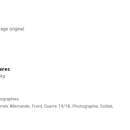
age original
aires
 kg
ographies
rmée Allemande
,
Front
,
Guerre 14/18
,
Photographie
,
Soldat
,