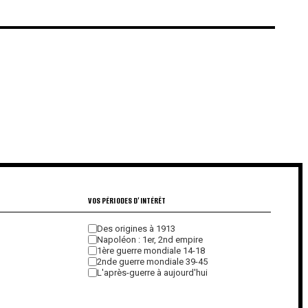
€
€
VOS PÉRIODES D'INTÉRÊT
Des origines à 1913
Napoléon : 1er, 2nd empire
1ère guerre mondiale 14-18
2nde guerre mondiale 39-45
L'après-guerre à aujourd'hui