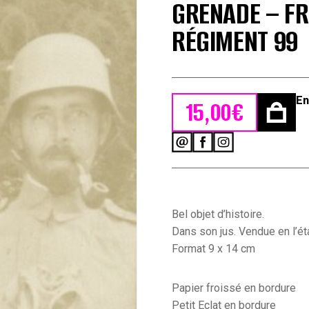
GRENADE – FR
RÉGIMENT 99
En
15,00
€
quantité
de
Carte
Ancienne
Photographie
-
Bel objet d’histoire.
Guerre
Dans son jus. Vendue en l’éta
14/18
Format 9 x 14 cm
-
Armée
Allemande
Papier froissé en bordure
-
Petit Eclat en bordure
Tranchée