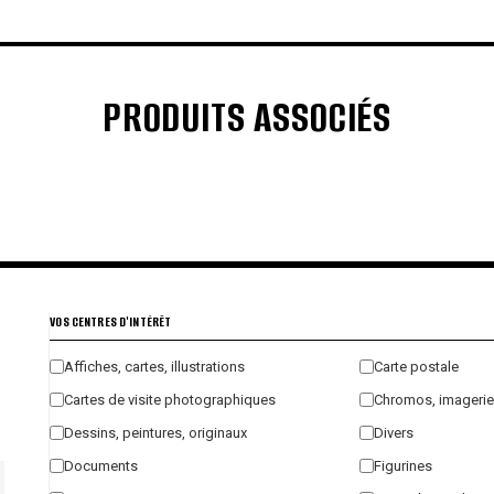
PRODUITS ASSOCIÉS
€
€
€
€
VOS CENTRES D'INTÉRÊT
Affiches, cartes, illustrations
Carte postale
Cartes de visite photographiques
Chromos, imagerie
Dessins, peintures, originaux
Divers
Documents
Figurines