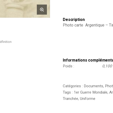
-
Grenade
-
Front
Description
Belgique
Photo carte Argentique – Tir
-
Infanterie
Régiment
99
éfinition
Informations complément
Poids
0,100
Catégories :
Documents
,
Phot
Tags :
1er Guerre Mondiale
,
A
Tranchée
,
Uniforme