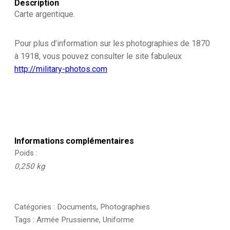
Description
Soldats
Prussiens
Carte argentique.
-
1914/1915
Pour plus d’information sur les photographies de 1870
à 1918, vous pouvez consulter le site fabuleux
http://military-photos.com
Informations complémentaires
Poids
0,250 kg
Catégories :
Documents
,
Photographies
Tags :
Armée Prussienne
,
Uniforme