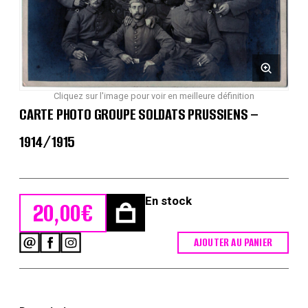
Cliquez sur l'image pour voir en meilleure définition
CARTE PHOTO GROUPE SOLDATS PRUSSIENS –
1914/1915
En stock
20,00
€
AJOUTER AU PANIER
quantité
de
Carte
photo
Groupe