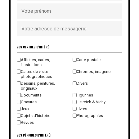
VOS CENTRES D'INTÉRÊT
Affiches, cartes,
Carte postale
illustrations
Cartes de visite
Chromos, imagerie
photographiques
Dessins, peintures,
Divers
originaux
Documents
Figurines
Gravures
IIIe reich & Vichy
Jeux
Livres
Objets d'histoire
Photographies
Revues
VOS PÉRIODES D'INTÉRÊT