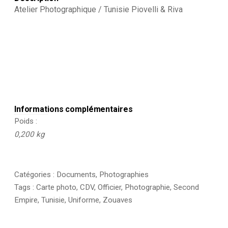
-
Atelier Photographique / Tunisie Piovelli & Riva
Tunisie
-
Uniforme
-
3ème
République
Informations complémentaires
Poids
0,200 kg
Catégories :
Documents
,
Photographies
Tags :
Carte photo
,
CDV
,
Officier
,
Photographie
,
Second
Empire
,
Tunisie
,
Uniforme
,
Zouaves