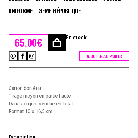
UNIFORME – 3ÈME RÉPUBLIQUE
En stock
65,00
€
AJOUTER AU PANIER
quantité
de
Carte
Photo
-
Photographie
Carton bon état
ancienne
Tirage moyen en partie haute.
-
Dans son jus. Vendue en l’état.
Zouaves
Format 10 x 16,5 cm
-
Officier
-
4ème
Zouaves
Description