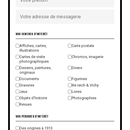
VOS CENTRES D'INTÉRÊT
Affiches, cartes,
Carte postale
illustrations
Cartes de visite
Chromos, imagerie
photographiques
Dessins, peintures,
Divers
originaux
Documents
Figurines
Gravures
IIIe reich & Vichy
Jeux
Livres
Objets d'histoire
Photographies
Revues
VOS PÉRIODES D'INTÉRÊT
Des origines à 1913