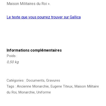
Roi
Maison Militaires du Roi ».
-
Tenue
de
Le texte que vous pourrez trouver sur Gallica
manège
1814/1815
-
Histoire
de
la
Maison
Militaires
Informations complémentaires
du
Poids
Roi
0,50 kg
1814/1830
-
Eugène
Titeux
Catégories :
Documents
,
Gravures
Tags :
Ancienne Monarchie
,
Eugene Titeux
,
Maison Militaire
du Roi
,
Monarchie
,
Uniforme