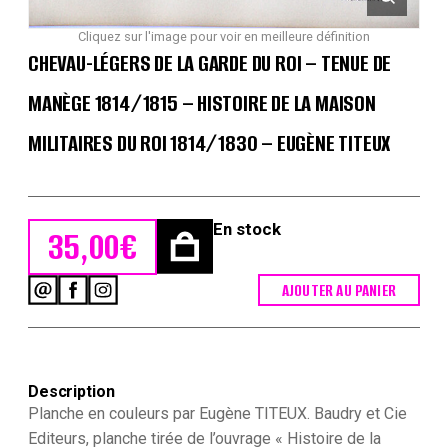
Cliquez sur l'image pour voir en meilleure définition
CHEVAU-LÉGERS DE LA GARDE DU ROI – TENUE DE
MANÈGE 1814/1815 – HISTOIRE DE LA MAISON
MILITAIRES DU ROI 1814/1830 – EUGÈNE TITEUX
En stock
35,00
€
AJOUTER AU PANIER
quantité
de
Chevau-
légers
de
Description
la
Garde
Planche en couleurs par Eugène TITEUX. Baudry et Cie
du
Editeurs, planche tirée de l’ouvrage « Histoire de la