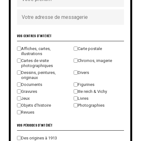
VOS CENTRES D'INTÉRÊT
Affiches, cartes,
Carte postale
illustrations
Cartes de visite
Chromos, imagerie
photographiques
Dessins, peintures,
Divers
originaux
Documents
Figurines
Gravures
IIIe reich & Vichy
Jeux
Livres
Objets d'histoire
Photographies
Revues
VOS PÉRIODES D'INTÉRÊT
Des origines à 1913