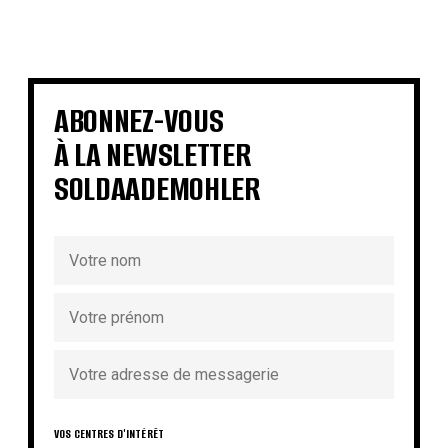
€
€
€
€
€
€
€
€
ABONNEZ-VOUS
À LA NEWSLETTER
SOLDAADEMOHLER
VOS CENTRES D'INTÉRÊT