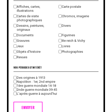
Affiches, cartes,
Carte postale
illustrations
Cartes de visite
Chromos, imagerie
photographiques
Dessins, peintures,
Divers
originaux
Documents
Figurines
Gravures
IIIe reich & Vichy
Jeux
Livres
Objets d'histoire
Photographies
Revues
VOS PÉRIODES D'INTÉRÊT
Des origines à 1913
Napoléon : 1er, 2nd empire
1ère guerre mondiale 14-18
2nde guerre mondiale 39-45
L'après-guerre à aujourd'hui
ENVOYER