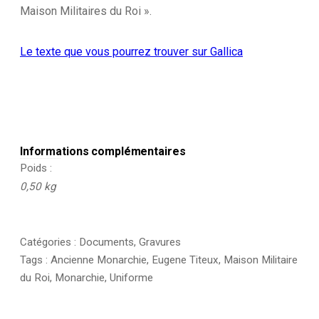
1820/1824
Maison Militaires du Roi ».
-
Histoire
de
Le texte que vous pourrez trouver sur Gallica
la
Maison
Militaires
du
Roi
1814/1830
-
Eugène
Informations complémentaires
Titeux
Poids
0,50 kg
Catégories :
Documents
,
Gravures
Tags :
Ancienne Monarchie
,
Eugene Titeux
,
Maison Militaire
du Roi
,
Monarchie
,
Uniforme