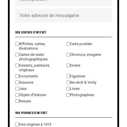
VOS CENTRES D'INTÉRÊT
Affiches, cartes,
Carte postale
illustrations
Cartes de visite
Chromos, imagerie
photographiques
Dessins, peintures,
Divers
originaux
Documents
Figurines
Gravures
IIIe reich & Vichy
Jeux
Livres
Objets d'histoire
Photographies
Revues
VOS PÉRIODES D'INTÉRÊT
Des origines à 1913