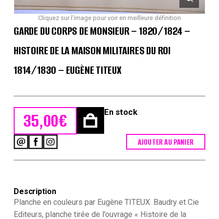
Cliquez sur l'image pour voir en meilleure définition
GARDE DU CORPS DE MONSIEUR – 1820/1824 –
HISTOIRE DE LA MAISON MILITAIRES DU ROI
1814/1830 – EUGÈNE TITEUX
En stock
35,00
€
AJOUTER AU PANIER
quantité
de
Garde
du
Corps
Description
de
Monsieur
Planche en couleurs par Eugène TITEUX. Baudry et Cie
-
Editeurs, planche tirée de l’ouvrage « Histoire de la