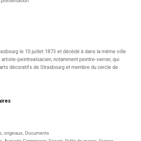
 présentation
asbourg le 10 juillet 1873 et décédé à dans la même ville
artiste-peintrealsacien, notamment peintre-verrier, qui
 arts décoratifs de Strasbourg et membre du cercle de
aires
s, originaux
,
Documents
e
,
Auguste Cammissar
,
Dessin
,
Drôle de guerre
,
France
,