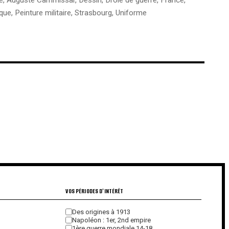
ique
,
Peinture militaire
,
Strasbourg
,
Uniforme
€
€
VOS PÉRIODES D'INTÉRÊT
Des origines à 1913
Napoléon : 1er, 2nd empire
1ère guerre mondiale 14-18