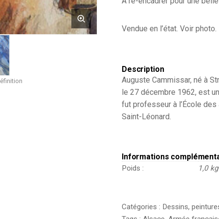
A ré-encadrer pour une belle
Soldat
1940
-
Vendue en l’état. Voir photo.
Uniforme
-
Compagnie
saharienne
Description
officier
Auguste Cammissar, né à Str
sous
éfinition
lieutenant
le 27 décembre 1962, est un 
fut professeur à l’École des
Saint-Léonard.
Informations complément
Poids
1,0 kg
Catégories :
Dessins, peinture
Tags :
Alsace
,
Armée français