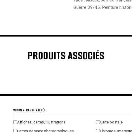
Guerre 39/45
,
Peinture histor
PRODUITS ASSOCIÉS
€
€
€
€
VOS CENTRES D'INTÉRÊT
Affiches, cartes, illustrations
Carte postale
Cartes de visite photographiques
Chromos, imagerie