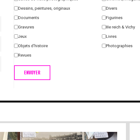
Dessins, peintures, originaux
Divers
Documents
Figurines
Gravures
IIIe reich & Vichy
Jeux
Livres
Objets d'histoire
Photographies
Revues
ENVOYER