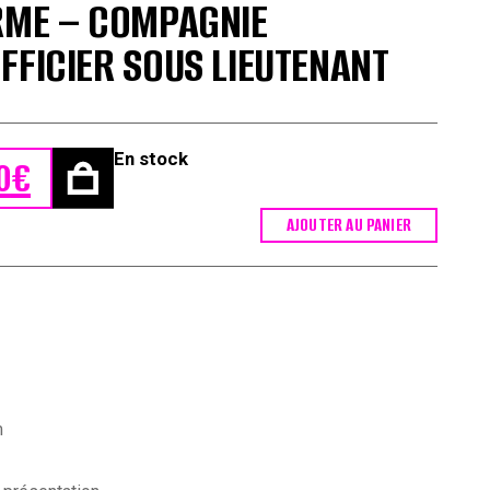
RME – COMPAGNIE
FFICIER SOUS LIEUTENANT
En stock
0
€
 était : 350,00€.
 est : 290,00€.
AJOUTER AU PANIER
m