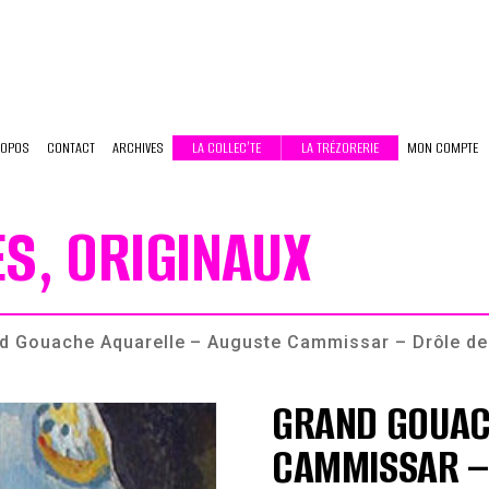
ROPOS
CONTACT
ARCHIVES
LA COLLEC’TE
LA TRÉZORERIE
MON COMPTE
ES, ORIGINAUX
d Gouache Aquarelle – Auguste Cammissar – Drôle de
GRAND GOUAC
CAMMISSAR – 