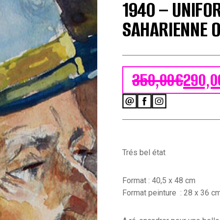
1940 – UNIFO
SAHARIENNE O
350,00
€
290,0
Le prix initial
Le prix actuel
quantité
de
Grand
Gouache
Aquarelle
-
Trés bel état
Auguste
Cammissar
-
Format : 40,5 x 48 cm
Drôle
Format peinture : 28 x 36 c
de
Guerre
-