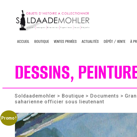
Skip
to
content
ACCUEIL
BOUTIQUE
VENTES PRIVÉES
ACTUALITÉS
DÉPÔT / VENTE
À P
DESSINS, PEINTUR
Soldaademohler
>
Boutique
>
Documents
> Gran
saharienne officier sous lieutenant
Promo !