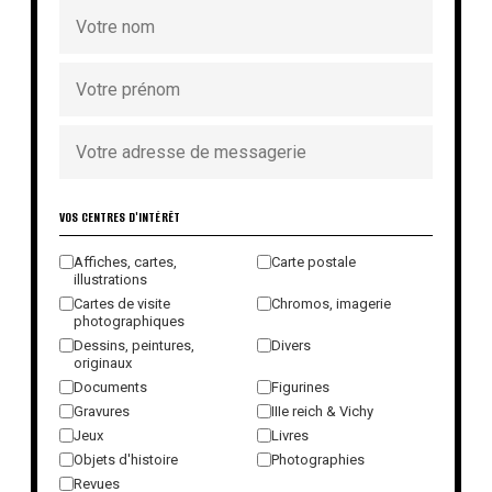
VOS CENTRES D'INTÉRÊT
Affiches, cartes,
Carte postale
illustrations
Cartes de visite
Chromos, imagerie
photographiques
Dessins, peintures,
Divers
originaux
Documents
Figurines
Gravures
IIIe reich & Vichy
Jeux
Livres
Objets d'histoire
Photographies
Revues