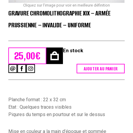
Cliquez sur l'image pour voir en meilleure définition
GRAVURE CHROMOLITHOGRAPHIE XIX – ARMÉE
PRUSSIENNE – INVALIDE – UNIFORME
En stock
25,00
€
AJOUTER AU PANIER
quantité
de
Gravure
Chromolithographie
XIX
-
Planche format : 22 x 32 cm
Armée
Etat : Quelques traces visibles
Prussienne
Piqures du temps en pourtour et sur le dessus
-
Invalide
-
Mise en couleur a la main d’époque et gommée