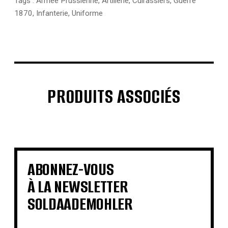
Tags :
Armée Prussienne
,
Artillerie
,
Cuirassiers
,
Guerre
1870
,
Infanterie
,
Uniforme
PRODUITS ASSOCIÉS
€
€
€
€
€
€
€
€
ABONNEZ-VOUS
À LA NEWSLETTER
SOLDAADEMOHLER