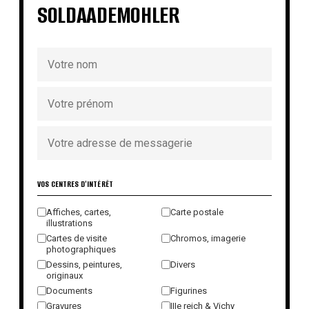
SOLDAADEMOHLER
VOS CENTRES D'INTÉRÊT
Affiches, cartes,
Carte postale
illustrations
Cartes de visite
Chromos, imagerie
photographiques
Dessins, peintures,
Divers
originaux
Documents
Figurines
Gravures
IIIe reich & Vichy