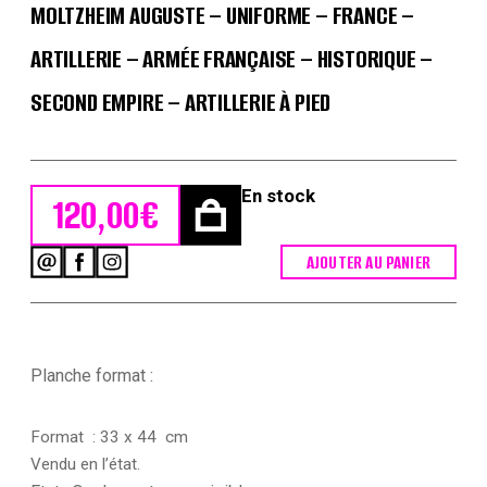
MOLTZHEIM AUGUSTE – UNIFORME – FRANCE –
ARTILLERIE – ARMÉE FRANÇAISE – HISTORIQUE –
SECOND EMPIRE – ARTILLERIE À PIED
En stock
120,00
€
AJOUTER AU PANIER
quantité
de
Gravure
Lithographie
XIX
-
Planche format :
Soldat
-
De
Format : 33 x 44 cm
Moltzheim
Vendu en l’état.
Auguste