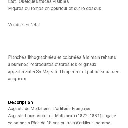
Etat : Quelques traces visibles
-
Piqures du temps en pourtour et sur le dessus
Uniforme
-
France
Vendue en l’état.
-
Artillerie
-
Armée
Française
-
Planches lithographiées et coloriées à la main rehauts
Historique
-
albuminés, reproduites d’après les originaux
Second
appartenant à Sa Majesté l’Empereur et publié sous ses
Empire
auspices.
-
Artillerie
à
Pied
Description
Auguste de Moltzheim. L’artillerie Française.
Auguste Louis Victor de Moltzheim (1822-1881) engagé
volontaire à l’âge de 18 ans au train d’artillerie, nommé