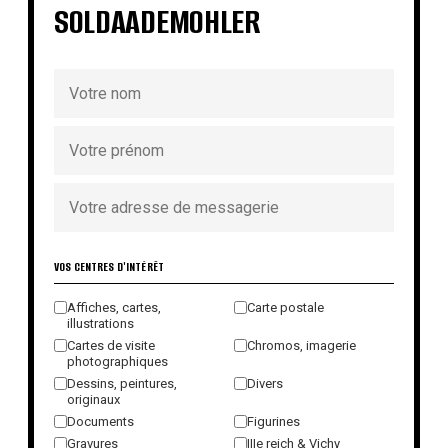
SOLDAADEMOHLER
VOS CENTRES D'INTÉRÊT
Affiches, cartes,
Carte postale
illustrations
Cartes de visite
Chromos, imagerie
photographiques
Dessins, peintures,
Divers
originaux
Documents
Figurines
Gravures
IIIe reich & Vichy