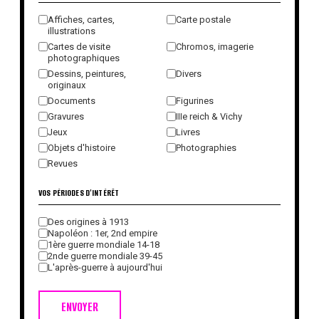
Affiches, cartes,
Carte postale
illustrations
Cartes de visite
Chromos, imagerie
photographiques
Dessins, peintures,
Divers
originaux
Documents
Figurines
Gravures
IIIe reich & Vichy
Jeux
Livres
Objets d'histoire
Photographies
Revues
VOS PÉRIODES D'INTÉRÊT
Des origines à 1913
Napoléon : 1er, 2nd empire
1ère guerre mondiale 14-18
2nde guerre mondiale 39-45
L'après-guerre à aujourd'hui
ENVOYER