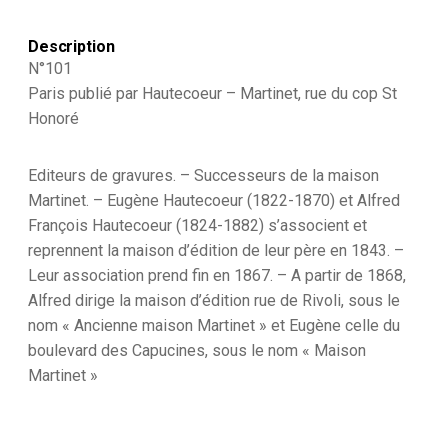
Monarchie
de
Description
Juillet
-
N°101
1830
Paris publié par Hautecoeur – Martinet, rue du cop St
et
Honoré
1848
-
Chasseur
Editeurs de gravures. – Successeurs de la maison
à
Cheval
Martinet. – Eugène Hautecoeur (1822-1870) et Alfred
François Hautecoeur (1824-1882) s’associent et
reprennent la maison d’édition de leur père en 1843. –
Leur association prend fin en 1867. – A partir de 1868,
Alfred dirige la maison d’édition rue de Rivoli, sous le
nom « Ancienne maison Martinet » et Eugène celle du
boulevard des Capucines, sous le nom « Maison
Martinet »