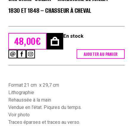
1830 ET 1848 – CHASSEUR À CHEVAL
En stock
48,00
€
AJOUTER AU PANIER
quantité
de
Gravure
XIX
-
Martinet
Format 21 cm x 29,7 cm
-
Lithographie
L'armée
Rehaussée à la main
française
Vendue en l’état. Piqures du temps.
-
Uniforme
Voir photo
-
Traces
éparses et traces au verso.
Soldat
-