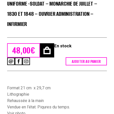
UNIFORME -SOLDAT – MONARCHIE DE JUILLET –
1830 ET 1848 – OUVRIER ADMINISTRATION –
INFIRMIER
En stock
48,00
€
AJOUTER AU PANIER
quantité
de
Gravure
XIX
-
Martinet
Format 21 cm x 29,7 cm
-
Lithographie
L'armée
Rehaussée à la main
française
Vendue en l’état. Piqures du temps.
-
Uniforme
Voir photo