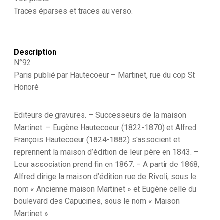
-
Traces
éparses et traces au verso.
Soldat
-
Monarchie
de
Description
Juillet
-
N°92
1830
Paris publié par Hautecoeur – Martinet, rue du cop St
et
Honoré
1848
-
Ouvrier
Editeurs de gravures. – Successeurs de la maison
administration
-
Martinet. – Eugène Hautecoeur (1822-1870) et Alfred
Infirmier
François Hautecoeur (1824-1882) s’associent et
reprennent la maison d’édition de leur père en 1843. –
Leur association prend fin en 1867. – A partir de 1868,
Alfred dirige la maison d’édition rue de Rivoli, sous le
nom « Ancienne maison Martinet » et Eugène celle du
boulevard des Capucines, sous le nom « Maison
Martinet »