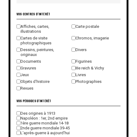
VOS CENTRES D'INTÉRÊT
Affiches, cartes,
Carte postale
illustrations
Cartes de visite
Chromos, imagerie
photographiques
Dessins, peintures,
Divers
originaux
Documents
Figurines
Gravures
IIIe reich & Vichy
Jeux
Livres
Objets d'histoire
Photographies
Revues
VOS PÉRIODES D'INTÉRÊT
Des origines à 1913
Napoléon : 1er, 2nd empire
1ère guerre mondiale 14-18
2nde guerre mondiale 39-45
L'après-guerre à aujourd'hui