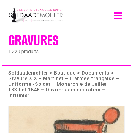
Skip
to
content
GRAVURES
1 320 produits
Soldaademohler
>
Boutique
>
Documents
>
Gravure XIX – Martinet – L’armée française –
Uniforme -Soldat – Monarchie de Juillet –
1830 et 1848 – Ouvrier administration –
Infirmier