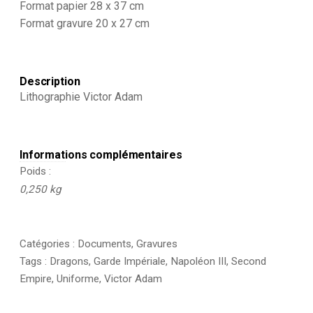
Format papier 28 x 37 cm
-
Dragons
Format gravure 20 x 27 cm
de
la
Garde
Impériale
Description
-
Lithographie Victor Adam
Napoléon
III
-
Cavalerie
Informations complémentaires
Poids
0,250 kg
Catégories :
Documents
,
Gravures
Tags :
Dragons
,
Garde Impériale
,
Napoléon III
,
Second
Empire
,
Uniforme
,
Victor Adam