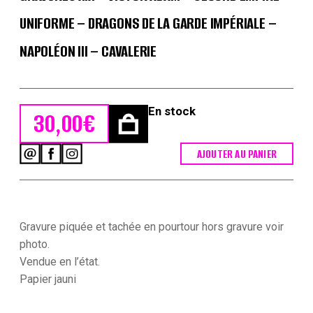
UNIFORME – DRAGONS DE LA GARDE IMPÉRIALE –
NAPOLÉON III – CAVALERIE
En stock
30,00
€
AJOUTER AU PANIER
quantité
de
Gravures
XIX
-
Victor
Gravure piquée et tachée en pourtour hors gravure voir
Adam
photo.
-
Vendue en l’état.
Second
Papier jauni
Empire
-
Uniforme