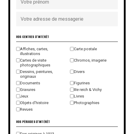
VOS CENTRES D'INTÉRÊT
Affiches, cartes,
Carte postale
illustrations
Cartes de visite
Chromos, imagerie
photographiques
Dessins, peintures,
Divers
originaux
Documents
Figurines
Gravures
IIIe reich & Vichy
Jeux
Livres
Objets d'histoire
Photographies
Revues
VOS PÉRIODES D'INTÉRÊT
Des origines à 1913