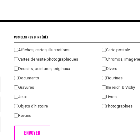
€
€
€
€
VOS CENTRES D'INTÉRÊT
Affiches, cartes, illustrations
Carte postale
Cartes de visite photographiques
Chromos, imagerie
Dessins, peintures, originaux
Divers
Documents
Figurines
Gravures
IIIe reich & Vichy
Jeux
Livres
Objets d'histoire
Photographies
Revues
ENVOYER