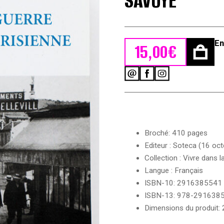
SAVOYE
En
15,00
€
quantité
de
Guerre
et
après-
guerre
Broché: 410 pages
en
banlieue
Editeur : Soteca (16 oc
nord
Collection : Vivre dans l
parisienne
Langue : Français
1914/1922
-
ISBN-10: 2916385541
André
ISBN-13: 978-291638
Savoye
Dimensions du produit: