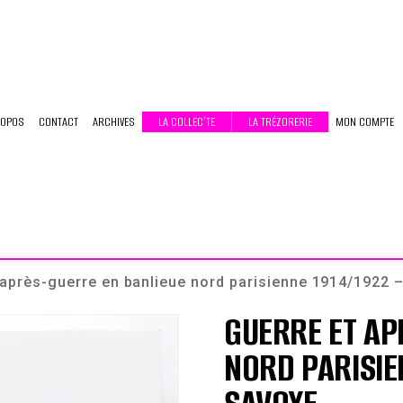
ROPOS
CONTACT
ARCHIVES
LA COLLEC’TE
LA TRÉZORERIE
MON COMPTE
 après-guerre en banlieue nord parisienne 1914/1922 
GUERRE ET AP
NORD PARISIE