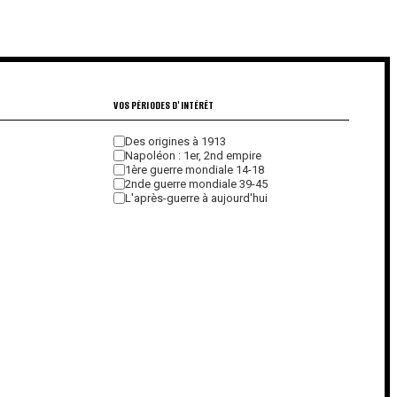
€
€
VOS PÉRIODES D'INTÉRÊT
Des origines à 1913
Napoléon : 1er, 2nd empire
1ère guerre mondiale 14-18
2nde guerre mondiale 39-45
L'après-guerre à aujourd'hui