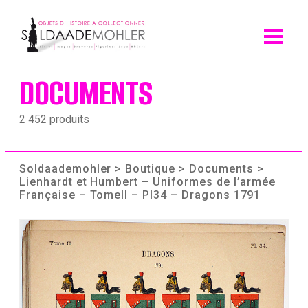
Skip
to
content
DOCUMENTS
2 452 produits
Soldaademohler
>
Boutique
>
Documents
>
Lienhardt et Humbert – Uniformes de l’armée
Française – TomeII – Pl34 – Dragons 1791