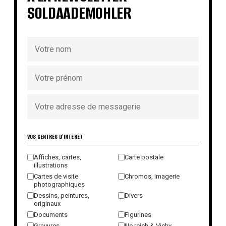
SOLDAADEMOHLER
VOS CENTRES D'INTÉRÊT
Affiches, cartes,
Carte postale
illustrations
Cartes de visite
Chromos, imagerie
photographiques
Dessins, peintures,
Divers
originaux
Documents
Figurines
Gravures
IIIe reich & Vichy