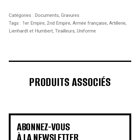
Catégories :
Documents
,
Gravures
Tags :
1er Empire
,
2nd Empire
,
Armée française
,
Artillerie
,
Lienhardt et Humbert
,
Tirailleurs
,
Uniforme
PRODUITS ASSOCIÉS
€
€
€
€
€
€
€
€
ABONNEZ-VOUS
À LA NEWSLETTER