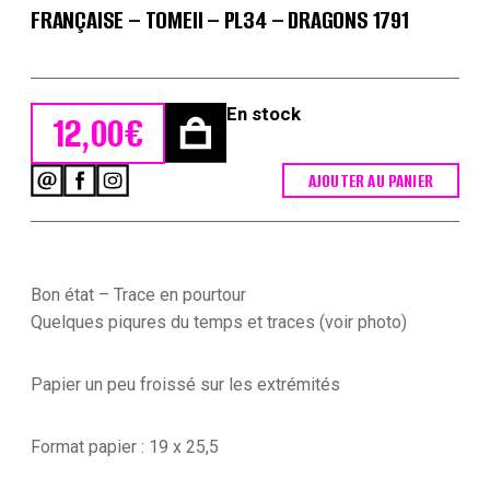
FRANÇAISE – TOMEII – PL34 – DRAGONS 1791
En stock
12,00
€
AJOUTER AU PANIER
quantité
de
Lienhardt
et
Humbert
-
Bon état – Trace en pourtour
Uniformes
Quelques piqures du temps et traces (voir photo)
de
l'armée
Française
Papier un peu froissé sur les extrémités
-
TomeII
-
Format papier : 19 x 25,5
Pl34
-