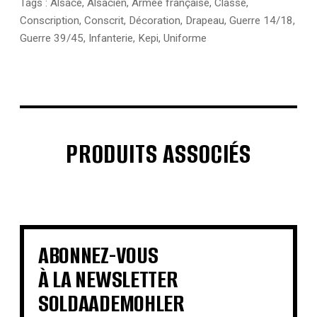
Tags :
Alsace
,
Alsacien
,
Armée française
,
Classe
,
Conscription
,
Conscrit
,
Décoration
,
Drapeau
,
Guerre 14/18
,
Guerre 39/45
,
Infanterie
,
Kepi
,
Uniforme
PRODUITS ASSOCIÉS
€
€
€
€
€
€
€
€
ABONNEZ-VOUS
À LA NEWSLETTER
SOLDAADEMOHLER