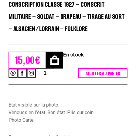
CONSCRIPTION CLASSE 1927 – CONSCRIT
MILITAIRE – SOLDAT – DRAPEAU – TIRAGE AU SORT
– ALSACIEN/LORRAIN – FOLKLORE
En stock
15,00
€
quantité
AJOUTER AU PANIER
de
Lot
de
2
Cartes
Etat visible sur la photo.
Photo
papier
Vendues en l’état. Bon état. Plis sur coin
originale
Photo Carte
-
Conscription
Classe