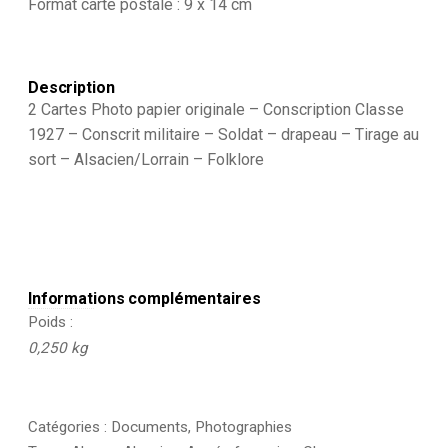
Format carte postale : 9 x 14 cm
1927
-
Conscrit
militaire
Description
-
Soldat
2 Cartes Photo papier originale – Conscription Classe
-
1927 – Conscrit militaire – Soldat – drapeau – Tirage au
drapeau
sort – Alsacien/Lorrain – Folklore
-
Tirage
au
sort
-
Alsacien/Lorrain
-
Folklore
Informations complémentaires
Poids
0,250 kg
Catégories :
Documents
,
Photographies