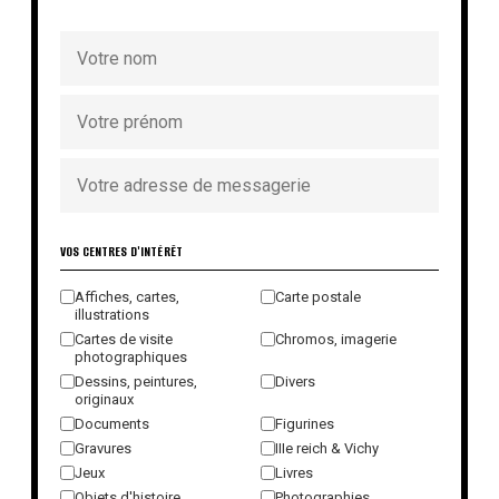
VOS CENTRES D'INTÉRÊT
Affiches, cartes,
Carte postale
illustrations
Cartes de visite
Chromos, imagerie
photographiques
Dessins, peintures,
Divers
originaux
Documents
Figurines
Gravures
IIIe reich & Vichy
Jeux
Livres
Objets d'histoire
Photographies