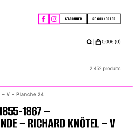
S'ABONNER
SE CONNECTER
|
0,00
€
(0)
2 452 produits
 – V – Planche 24
1855-1867 –
NDE – RICHARD KNÖTEL – V