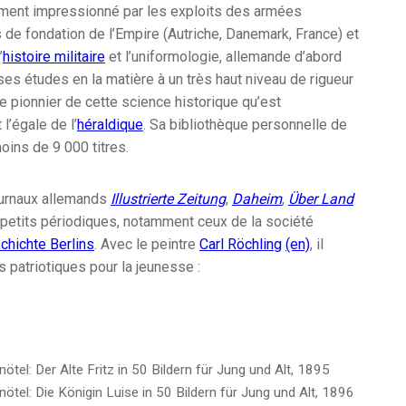
vement impressionné par les exploits des armées
de fondation de l’Empire (Autriche, Danemark, France) et
’
histoire militaire
et l’uniformologie, allemande d’abord
s études en la matière à un très haut niveau de rigueur
able pionnier de cette science historique qu’est
 l’égale de l’
héraldique
. Sa bibliothèque personnelle de
ins de 9 000 titres.
journaux allemands
Illustrierte Zeitung
,
Daheim
,
Über Land
s petits périodiques, notamment ceux de la société
chichte Berlins
. Avec le peintre
Carl Röchling
(en)
, il
s patriotiques pour la jeunesse :
nötel: Der Alte Fritz in 50 Bildern für Jung und Alt, 1895
nötel: Die Königin Luise in 50 Bildern für Jung und Alt, 1896