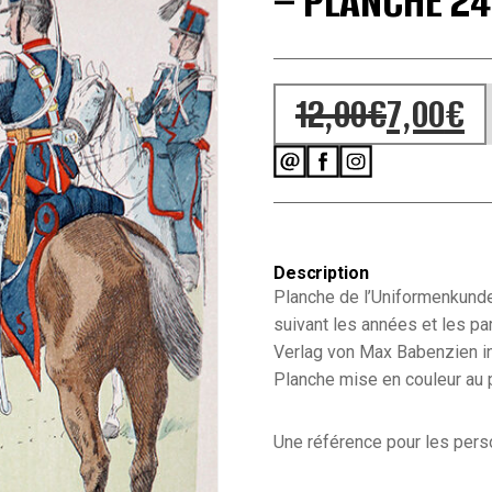
– PLANCHE 24
12,00
€
7,00
€
Le prix initial
Le prix actuel
Description
Planche de l’Uniformenkunde
suivant les années et les pa
Verlag von Max Babenzien i
Planche mise en couleur au 
Une référence pour les person