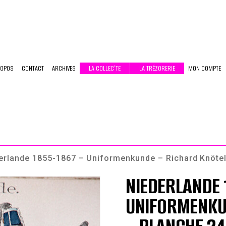
ROPOS
CONTACT
ARCHIVES
LA COLLEC’TE
LA TRÉZORERIE
MON COMPTE
erlande 1855-1867 – Uniformenkunde – Richard Knötel
NIEDERLANDE 
UNIFORMENKU