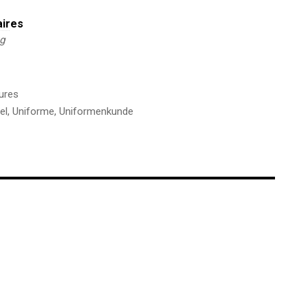
aires
kg
ures
el
,
Uniforme
,
Uniformenkunde
€
€