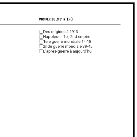
VOS PÉRIODES D'INTÉRÊT
Des origines à 1913
Napoléon : 1er, 2nd empire
1ère guerre mondiale 14-18
2nde guerre mondiale 39-45
L'après-guerre à aujourd'hui