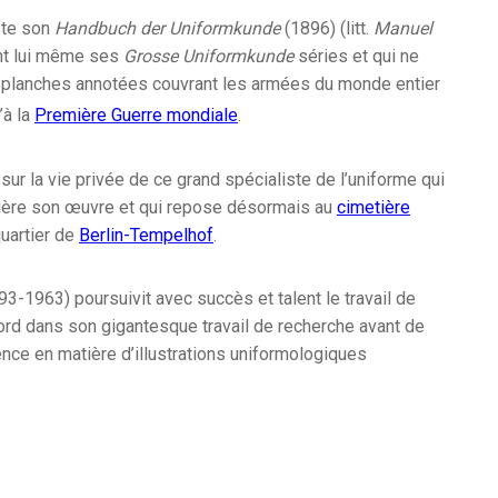
ste son
Handbuch der Uniformkunde
(1896) (litt.
Manuel
nt lui même ses
Grosse Uniformkunde
séries et qui ne
planches annotées couvrant les armées du monde entier
’à la
Première Guerre mondiale
.
sur la vie privée de ce grand spécialiste de l’uniforme qui
rière son œuvre et qui repose désormais au
cimetière
uartier de
Berlin-Tempelhof
.
3-1963) poursuivit avec succès et talent le travail de
bord dans son gigantesque travail de recherche avant de
ence en matière d’illustrations uniformologiques