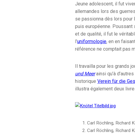
Jeune adolescent, il fut vi
allemandes lors des guerres 
se passionna dès lors pour l
puis européenne. Poussant se
et de qualité, il fut le vérit
l’
uniformologie
, en en faisant
référence ne comptait pas mo
Il travailla pour les grands 
und Meer
ainsi qu’à d’autre
historique
Verein für die Ges
illustra également deux livre
Carl Röchling, Richard K
Carl Röchling, Richard K