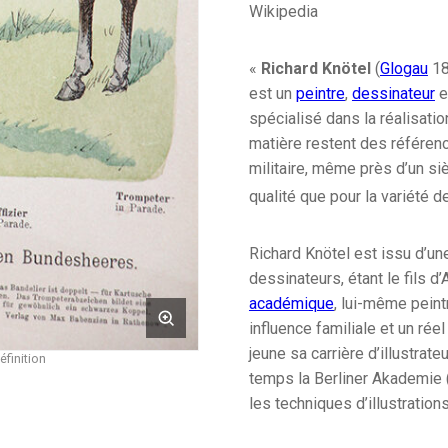
Wikipedia
«
Richard Knötel
(
Glogau
18
est un
peintre
,
dessinateur
e
spécialisé dans la réalisati
matière restent des référenc
militaire, même près d’un si
qualité que pour la variété d
Richard Knötel est issu d’une
dessinateurs, étant le fils 
académique
, lui-même peint
influence familiale et un rée
jeune sa carrière d’illustrate
éfinition
temps la Berliner Akademie 
les techniques d’illustrations