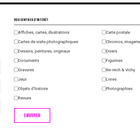
VOS CENTRES D'INTÉRÊT
Affiches, cartes, illustrations
Carte postale
Cartes de visite photographiques
Chromos, imagerie
Dessins, peintures, originaux
Divers
Documents
Figurines
Gravures
IIIe reich & Vichy
Jeux
Livres
Objets d'histoire
Photographies
Revues
ENVOYER