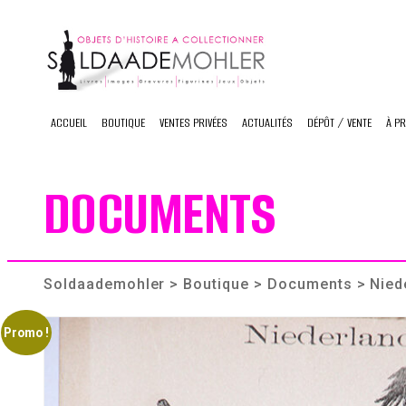
Skip
to
content
ACCUEIL
BOUTIQUE
VENTES PRIVÉES
ACTUALITÉS
DÉPÔT / VENTE
À P
DOCUMENTS
Soldaademohler
>
Boutique
>
Documents
> Nied
Promo !