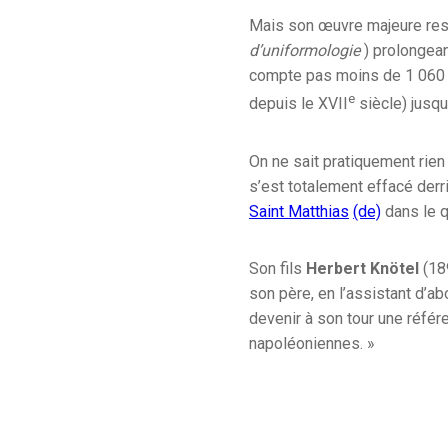
Mais son œuvre majeure re
d’uniformologie
) prolongea
compte pas moins de 1 060 
e
depuis le
XVII
siècle) jusqu
On ne sait pratiquement rien 
s’est totalement effacé der
Saint Matthias
(de)
dans le q
Son fils
Herbert Knötel
(189
son père, en l’assistant d’a
devenir à son tour une référ
napoléoniennes. »