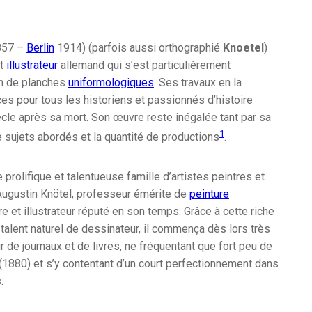
57 –
Berlin
1914) (parfois aussi orthographié
Knoetel
)
t
illustrateur
allemand qui s’est particulièrement
on de planches
uniformologiques
. Ses travaux en la
es pour tous les historiens et passionnés d’histoire
ècle après sa mort. Son œuvre reste inégalée tant par sa
1
e sujets abordés et la quantité de productions
.
 prolifique et talentueuse famille d’artistes peintres et
d’Augustin Knötel, professeur émérite de
peinture
re et illustrateur réputé en son temps. Grâce à cette riche
l talent naturel de dessinateur, il commença dès lors très
ur de journaux et de livres, ne fréquentant que fort peu de
(1880) et s’y contentant d’un court perfectionnement dans
.