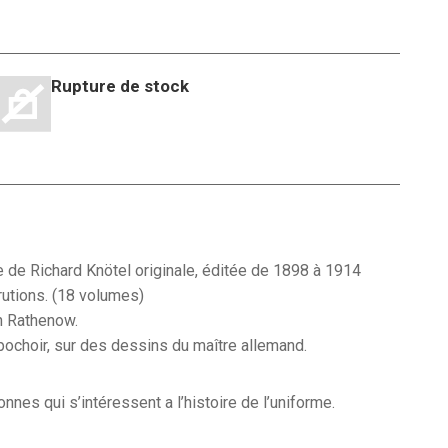
Rupture de stock
 était : 12,00€.
 est : 7,00€.
 de Richard Knötel originale, éditée de 1898 à 1914
rutions. (18 volumes)
n Rathenow.
pochoir, sur des dessins du maître allemand.
nes qui s’intéressent a l’histoire de l’uniforme.