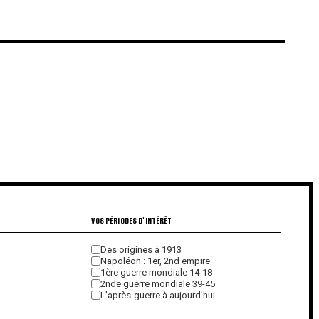
€
€
VOS PÉRIODES D'INTÉRÊT
Des origines à 1913
Napoléon : 1er, 2nd empire
1ère guerre mondiale 14-18
2nde guerre mondiale 39-45
L'après-guerre à aujourd'hui