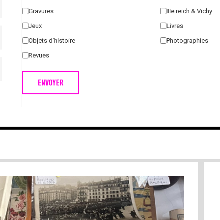
Gravures
IIIe reich & Vichy
Jeux
Livres
Objets d'histoire
Photographies
Revues
ENVOYER