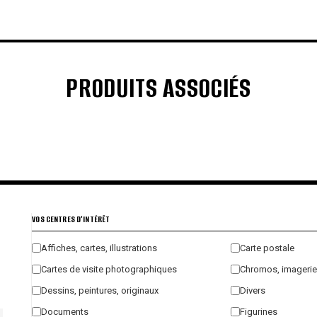
PRODUITS ASSOCIÉS
€
€
€
€
VOS CENTRES D'INTÉRÊT
Affiches, cartes, illustrations
Carte postale
Cartes de visite photographiques
Chromos, imagerie
Dessins, peintures, originaux
Divers
Documents
Figurines