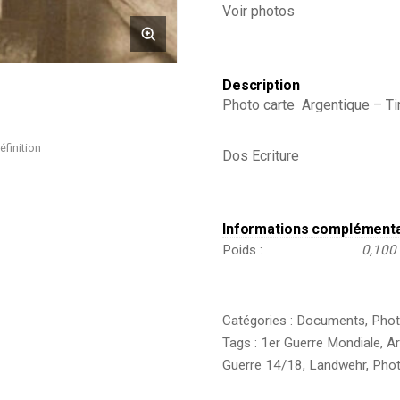
Voir photos
-105
régiment
Saxon
-
Prusse
Description
-
Photo carte Argentique – Tir
Tranchée
éfinition
Dos Ecriture
Informations complément
Poids
0,100
Catégories :
Documents
,
Phot
Tags :
1er Guerre Mondiale
,
A
Guerre 14/18
,
Landwehr
,
Phot