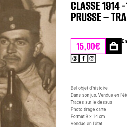
CLASSE 1914 
PRUSSE – TR
En
15,00
€
quantité
de
Photo
Carte
Postale
Guerre
Bel objet d’histoire.
14/18
Dans son jus. Vendue en l’éta
Soldat
Traces sur le dessus
Alsacien
Photo tirage carte
Armée
Allemande
Format 9 x 14 cm
Classe
Vendue en l’état
1914