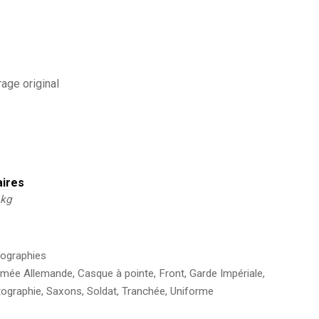
age original
aires
 kg
ographies
rmée Allemande
,
Casque à pointe
,
Front
,
Garde Impériale
,
ographie
,
Saxons
,
Soldat
,
Tranchée
,
Uniforme