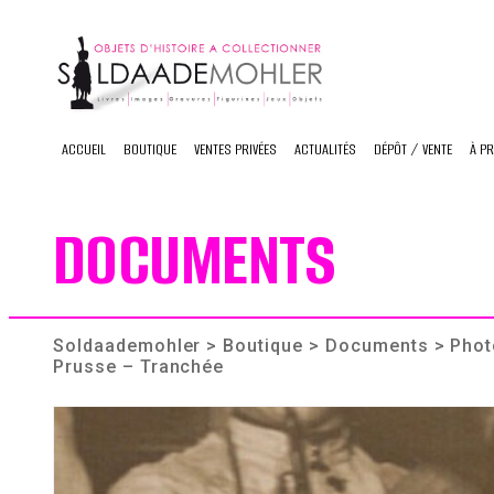
Skip
to
content
ACCUEIL
BOUTIQUE
VENTES PRIVÉES
ACTUALITÉS
DÉPÔT / VENTE
À P
DOCUMENTS
Soldaademohler
>
Boutique
>
Documents
> Phot
Prusse – Tranchée