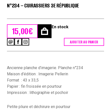
N°234 – CUIRASSIERS 3E RÉPUBLIQUE
En stock
15,00
€
AJOUTER AU PANIER
quantité
de
Planche
imagerie
Epinal
-
Ancienne planche d’imagerie. Planche n°234
Pellerin
Maison d’édition : Imagerie Pellerin
Editeur
Format : 43 x 33,5
-
Papier : fin froissée en pourtour
N°234
-
Impression : lithographie et pochoir
Cuirassiers
3e
République
Petite pliure et déchirure en pourtour