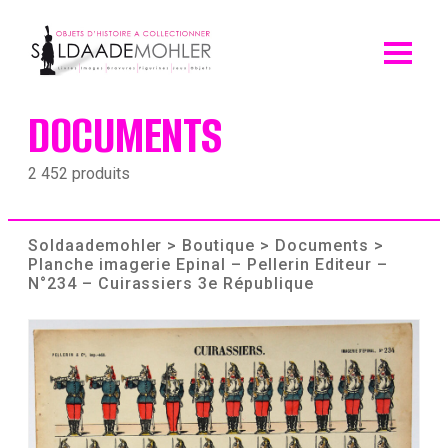
Skip
to
content
DOCUMENTS
2 452 produits
Soldaademohler
>
Boutique
>
Documents
>
Planche imagerie Epinal – Pellerin Editeur –
N°234 – Cuirassiers 3e République