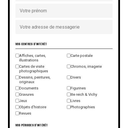
VOS CENTRES D'INTÉRÊT
Affiches, cartes,
Carte postale
illustrations
Cartes de visite
Chromos, imagerie
photographiques
Dessins, peintures,
Divers
originaux
Documents
Figurines
Gravures
IIIe reich & Vichy
Jeux
Livres
Objets d'histoire
Photographies
Revues
VOS PÉRIODES D'INTÉRÊT