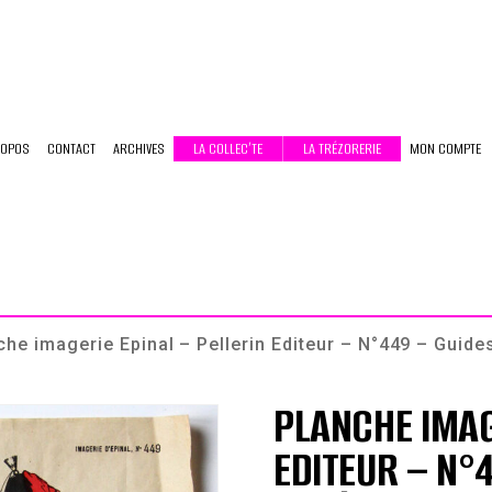
ROPOS
CONTACT
ARCHIVES
LA COLLEC’TE
LA TRÉZORERIE
MON COMPTE
he imagerie Epinal – Pellerin Editeur – N°449 – Guide
PLANCHE IMAG
EDITEUR – N°