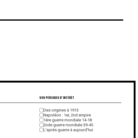
€
€
VOS PÉRIODES D'INTÉRÊT
Des origines à 1913
Napoléon : 1er, 2nd empire
1ère guerre mondiale 14-18
2nde guerre mondiale 39-45
L'après-guerre à aujourd'hui