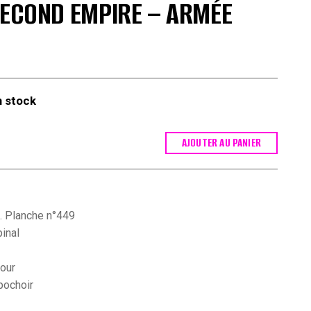
SECOND EMPIRE – ARMÉE
n stock
AJOUTER AU PANIER
. Planche n°449
pinal
tour
pochoir