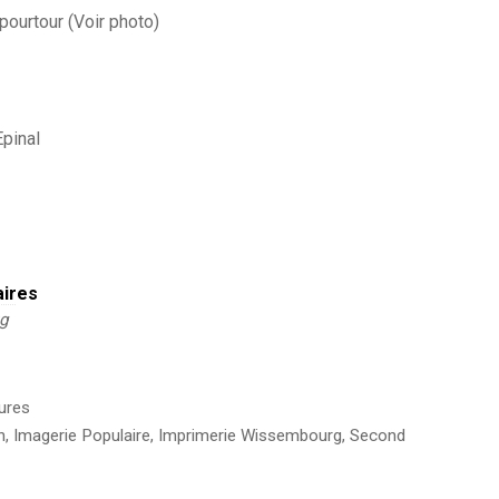
 pourtour (Voir photo)
Epinal
aires
kg
ures
n
,
Imagerie Populaire
,
Imprimerie Wissembourg
,
Second