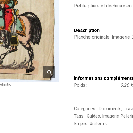
la
Petite pliure et déchirure en
garde
Impériale
-
Second
Description
Empire
Planche originale. Imagerie 
-
Armée
Française
Informations complément
éfinition
Poids
0,20 
Catégories :
Documents
,
Grav
Tags :
Guides
,
Imagerie Pelleri
Empire
,
Uniforme