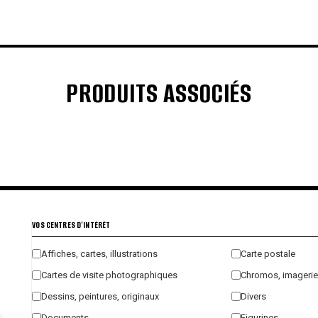
PRODUITS ASSOCIÉS
€
€
€
€
VOS CENTRES D'INTÉRÊT
Affiches, cartes, illustrations
Carte postale
Cartes de visite photographiques
Chromos, imagerie
Dessins, peintures, originaux
Divers
Documents
Figurines