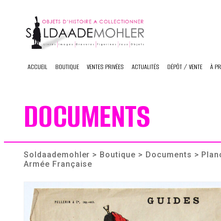
Skip
to
content
ACCUEIL
BOUTIQUE
VENTES PRIVÉES
ACTUALITÉS
DÉPÔT / VENTE
À P
DOCUMENTS
Soldaademohler
>
Boutique
>
Documents
> Planc
Armée Française