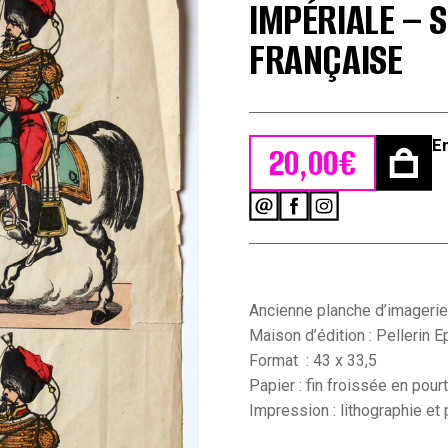
IMPÉRIALE – 
FRANÇAISE
E
20,00
€
quantité
de
Planche
imagerie
Epinal
-
Ancienne planche d’imagerie
Pellerin
Maison d’édition : Pellerin E
Editeur
Format : 43 x 33,5
-
Papier : fin froissée en pour
N°449
-
Impression : lithographie et 
Guides
de