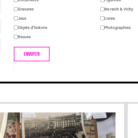
Gravures
IIIe reich & Vichy
Jeux
Livres
Objets d'histoire
Photographies
Revues
ENVOYER