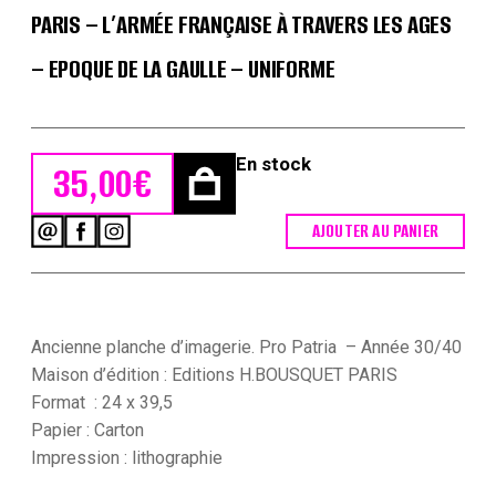
PARIS – L’ARMÉE FRANÇAISE À TRAVERS LES AGES
– EPOQUE DE LA GAULLE – UNIFORME
En stock
35,00
€
AJOUTER AU PANIER
quantité
de
Planche
Pro
Patria
-
Ancienne planche d’imagerie. Pro Patria – Année 30/40
Editions
Maison d’édition : Editions H.BOUSQUET PARIS
H.Bousquet
Format : 24 x 39,5
-
Papier : Carton
Paris
-
Impression : lithographie
L'armée
Française