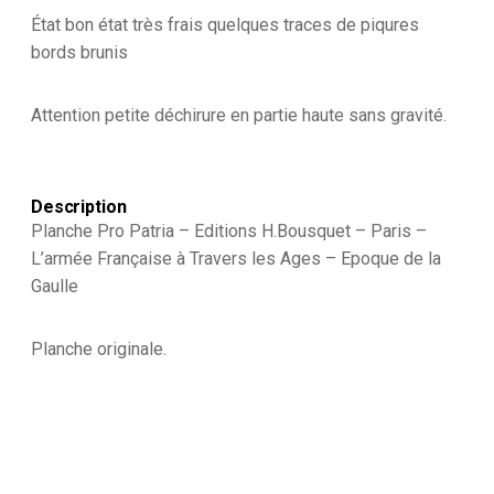
à
État bon état très frais quelques traces de piqures
Travers
bords brunis
les
Ages
-
Attention petite déchirure en partie haute sans gravité.
Epoque
de
la
Gaulle
Description
-
Uniforme
Planche Pro Patria – Editions H.Bousquet – Paris –
L’armée Française à Travers les Ages – Epoque de la
Gaulle
Planche originale.