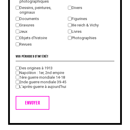
photographiques
Dessins, peintures,
Divers
originaux
Documents
Figurines
Gravures
IIIe reich & Vichy
Jeux
Livres
Objets d'histoire
Photographies
Revues
VOS PÉRIODES D'INTÉRÊT
Des origines à 1913
Napoléon : 1er, 2nd empire
1ère guerre mondiale 14-18
2nde guerre mondiale 39-45
L'après-guerre à aujourd'hui
ENVOYER