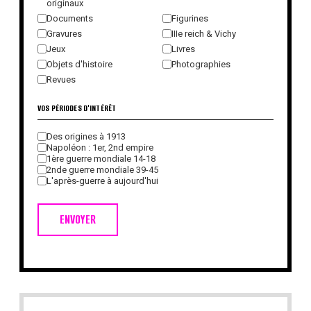
originaux
Documents
Figurines
Gravures
IIIe reich & Vichy
Jeux
Livres
Objets d'histoire
Photographies
Revues
VOS PÉRIODES D'INTÉRÊT
Des origines à 1913
Napoléon : 1er, 2nd empire
1ère guerre mondiale 14-18
2nde guerre mondiale 39-45
L'après-guerre à aujourd'hui
ENVOYER