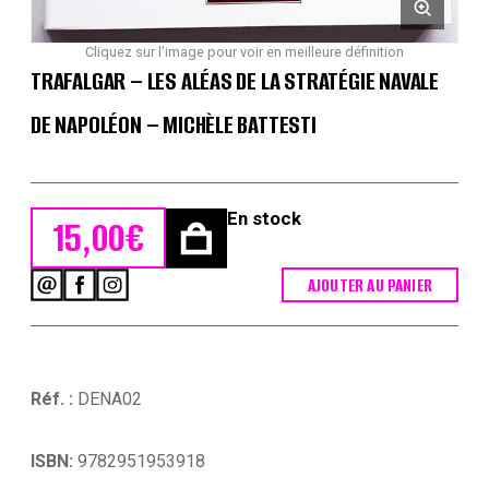
Cliquez sur l'image pour voir en meilleure définition
TRAFALGAR – LES ALÉAS DE LA STRATÉGIE NAVALE
DE NAPOLÉON – MICHÈLE BATTESTI
En stock
15,00
€
AJOUTER AU PANIER
quantité
de
Trafalgar
-
Les
Aléas
Réf. :
DENA02
de
la
stratégie
ISBN:
9782951953918
navale