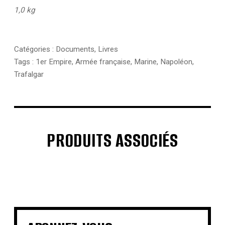
1,0 kg
Catégories :
Documents
,
Livres
Tags :
1er Empire
,
Armée française
,
Marine
,
Napoléon
,
Trafalgar
PRODUITS ASSOCIÉS
€
€
€
€
€
€
€
€