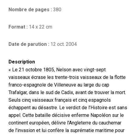
de
Napoléon
Nombre de pages :
380
-
Michèle
Battesti
Format :
14 x 22 cm
Date de parution :
12 oct. 2004
Description
« Le 21 octobre 1805, Nelson avec vingt-sept
vaisseaux écrase les trente-trois vaisseaux de la flotte
franco-espagnole de Villeneuve au large du cap
Trafalgar, dans le sud de Cadix, avant de trouver la mort.
Seuls cinq vaisseaux français et cinq espagnols
échappent au désastre. Le verdict de l’Histoire est sans
appel. Cette bataille décisive enferme Napoléon sur le
continent européen, délivre l’Angleterre du cauchemar
de l’invasion et lui confère la suprématie maritime pour