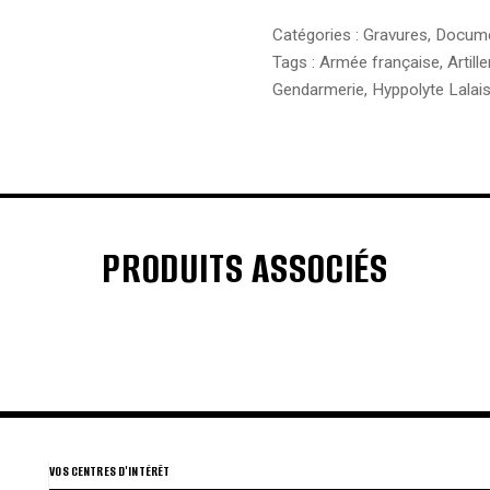
Catégories :
Gravures
,
Docum
Tags :
Armée française
,
Artille
Gendarmerie
,
Hyppolyte Lalai
PRODUITS ASSOCIÉS
€
€
€
€
VOS CENTRES D'INTÉRÊT