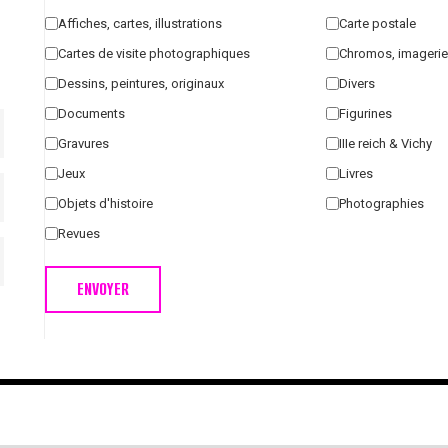
Affiches, cartes, illustrations
Carte postale
Cartes de visite photographiques
Chromos, imagerie
Dessins, peintures, originaux
Divers
Documents
Figurines
Gravures
IIIe reich & Vichy
Jeux
Livres
Objets d'histoire
Photographies
Revues
ENVOYER