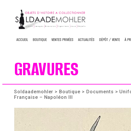
Skip
to
content
ACCUEIL
BOUTIQUE
VENTES PRIVÉES
ACTUALITÉS
DÉPÔT / VENTE
À P
GRAVURES
Soldaademohler
>
Boutique
>
Documents
> Unif
Française – Napoléon III