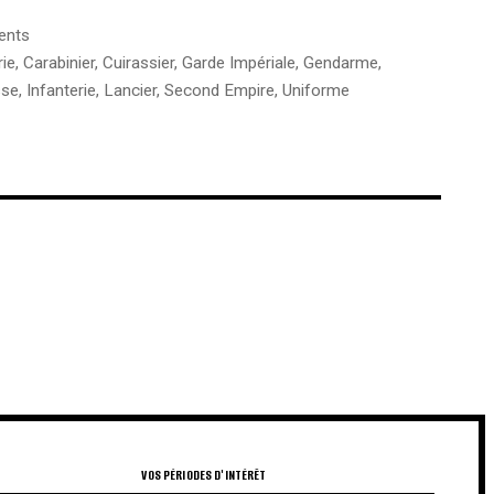
ents
rie
,
Carabinier
,
Cuirassier
,
Garde Impériale
,
Gendarme
,
sse
,
Infanterie
,
Lancier
,
Second Empire
,
Uniforme
€
€
VOS PÉRIODES D'INTÉRÊT