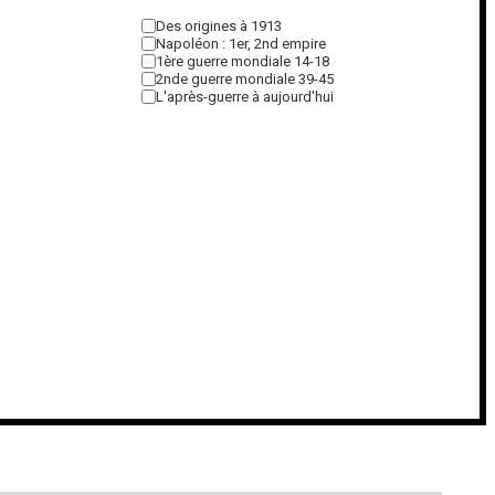
Des origines à 1913
Napoléon : 1er, 2nd empire
1ère guerre mondiale 14-18
2nde guerre mondiale 39-45
L'après-guerre à aujourd'hui