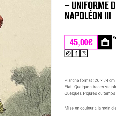
– UNIFORME D
NAPOLÉON III
E
45,00
€
quantité
de
Uniforme
Second
Empire
-
Planche format : 26 x 34 cm
Artillerie
Etat : Quelques traces visib
Officier
Quelques Piqures du temps e
-
François
Hippolyte
Mise en couleur a la main 
Lalaisse
-