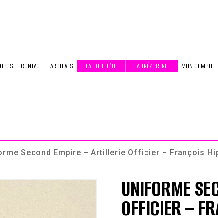
ROPOS
CONTACT
ARCHIVES
LA COLLEC’TE
LA TRÉZORERIE
MON COMPTE
orme Second Empire – Artillerie Officier – François H
UNIFORME SEC
OFFICIER – F