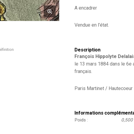
Uniforme
A encadrer
de
L'armée
Française
Vendue en l’état.
-
Napoléon
III
Description
éfinition
François Hippolyte Delalai
le
13 mars 1884
dans le 6e a
français.
Paris Martinet / Hautecoeu
Informations complément
Poids
0,500