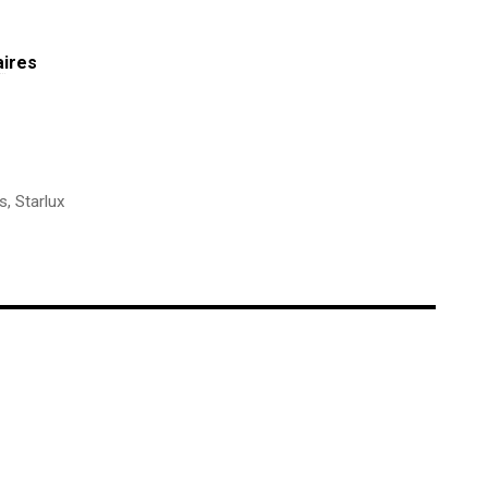
aires
s
,
Starlux
€