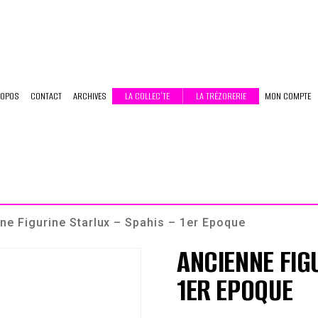
ROPOS
CONTACT
ARCHIVES
LA COLLEC’TE
LA TRÉZORERIE
MON COMPTE
ne Figurine Starlux – Spahis – 1er Epoque
ANCIENNE FIG
1ER EPOQUE