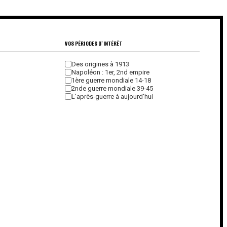
€
VOS PÉRIODES D'INTÉRÊT
Des origines à 1913
Napoléon : 1er, 2nd empire
1ère guerre mondiale 14-18
2nde guerre mondiale 39-45
L'après-guerre à aujourd'hui