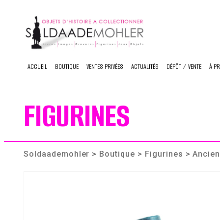
Skip
to
content
ACCUEIL
BOUTIQUE
VENTES PRIVÉES
ACTUALITÉS
DÉPÔT / VENTE
À P
FIGURINES
Soldaademohler
>
Boutique
>
Figurines
> Ancien