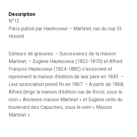
Monarchie
de
Description
Juillet
-
N°12
1830
Paris publié par Hautecoeur – Martinet, rue du cop St
et
Honoré
1848
-
Infanterie
Editeurs de gravures. – Successeurs de la maison
de
Ligne
Martinet. – Eugène Hautecoeur (1822-1870) et Alfred
Grenadier
François Hautecoeur (1824-1882) s’associent et
reprennent la maison d’édition de leur père en 1843. –
Leur association prend fin en 1867. – A partir de 1868,
Alfred dirige la maison d’édition rue de Rivoli, sous le
nom « Ancienne maison Martinet » et Eugène celle du
boulevard des Capucines, sous le nom « Maison
Martinet »