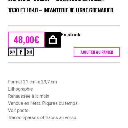
1830 ET 1848 – INFANTERIE DE LIGNE GRENADIER
En stock
48,00
€
AJOUTER AU PANIER
quantité
de
Gravure
XIX
-
Martinet
Format 21 cm x 29,7 cm
-
Lithographie
L'armée
Rehaussée à la main
française
Vendue en l’état. Piqures du temps.
-
Uniforme
Voir photo
-
Traces
éparses et traces au verso.
Soldat
-