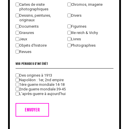
Cartes de visite
Chromos, imagerie
photographiques
Dessins, peintures,
Divers
originaux
Documents
Figurines
Gravures
IIIe reich & Vichy
Jeux
Livres
Objets d'histoire
Photographies
Revues
VOS PÉRIODES D'INTÉRÊT
Des origines à 1913
Napoléon : 1er, 2nd empire
1ère guerre mondiale 14-18
2nde guerre mondiale 39-45
L'après-guerre à aujourd'hui
ENVOYER