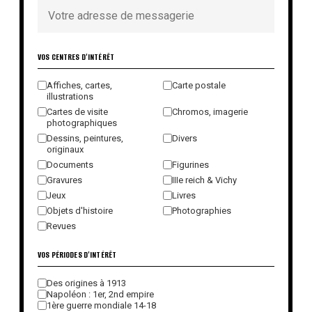
VOS CENTRES D'INTÉRÊT
Affiches, cartes,
Carte postale
illustrations
Cartes de visite
Chromos, imagerie
photographiques
Dessins, peintures,
Divers
originaux
Documents
Figurines
Gravures
IIIe reich & Vichy
Jeux
Livres
Objets d'histoire
Photographies
Revues
VOS PÉRIODES D'INTÉRÊT
Des origines à 1913
Napoléon : 1er, 2nd empire
1ère guerre mondiale 14-18