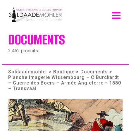
Skip
to
content
DOCUMENTS
2 452 produits
Soldaademohler
>
Boutique
>
Documents
>
Planche imagerie Wissembourg – C.Burckardt
– Guerre des Boers – Armée Angleterre – 1880
– Transvaal