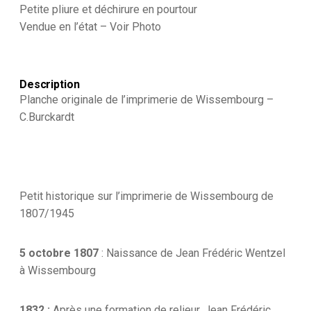
-
Petite pliure et déchirure en pourtour
1880
Vendue en l’état – Voir Photo
-
Transvaal
Description
Planche originale de l’imprimerie de Wissembourg –
C.Burckardt
Petit historique sur l’imprimerie de Wissembourg de
1807/1945
5 octobre 1807
: Naissance de Jean Frédéric Wentzel
à Wissembourg
1832 :
Après une formation de relieur, Jean Frédéric