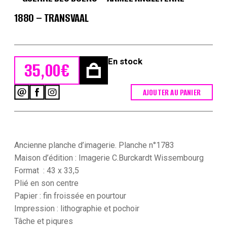
1880 – TRANSVAAL
En stock
35,00
€
AJOUTER AU PANIER
quantité
de
Planche
imagerie
Wissembourg
-
Ancienne planche d’imagerie. Planche n°1783
C.Burckardt
Maison d’édition : Imagerie C.Burckardt Wissembourg
-
Format : 43 x 33,5
Guerre
Plié en son centre
des
Boers
Papier : fin froissée en pourtour
-
Impression : lithographie et pochoir
Armée
Tâche et piqures
Angleterre