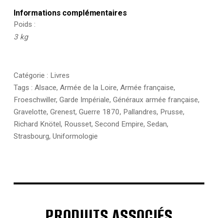
Informations complémentaires
Poids
3 kg
Catégorie :
Livres
Tags :
Alsace
,
Armée de la Loire
,
Armée française
,
Froeschwiller
,
Garde Impériale
,
Généraux armée française
,
Gravelotte
,
Grenest
,
Guerre 1870
,
Pallandres
,
Prusse
,
Richard Knötel
,
Rousset
,
Second Empire
,
Sedan
,
Strasbourg
,
Uniformologie
PRODUITS ASSOCIÉS