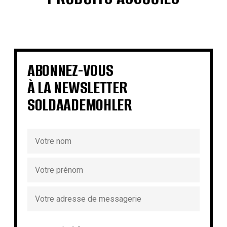
€
€
€
350,00
€
280,00
€
€
€
€
€
ABONNEZ-VOUS
À LA NEWSLETTER
SOLDAADEMOHLER