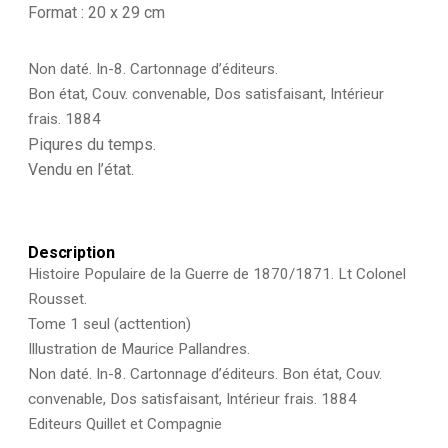
la
Format : 20 x 29 cm
Guerre
de
1870/1871.
Non daté. In-8. Cartonnage d’éditeurs.
Lt
Bon état, Couv. convenable, Dos satisfaisant, Intérieur
Colonel
frais. 1884
Rousset.
Piqures du temps.
Tome
1
Vendu en l’état.
seul
Illustration
de
Maurice
Description
Pallandres.
Histoire Populaire de la Guerre de 1870/1871. Lt Colonel
Rousset.
Tome 1 seul (acttention)
Illustration de Maurice Pallandres.
Non daté. In-8. Cartonnage d’éditeurs. Bon état, Couv.
convenable, Dos satisfaisant, Intérieur frais. 1884
Editeurs Quillet et Compagnie