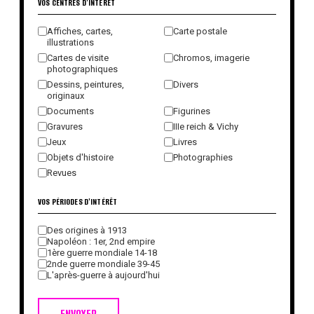
VOS CENTRES D'INTÉRÊT
Affiches, cartes,
Carte postale
illustrations
Cartes de visite
Chromos, imagerie
photographiques
Dessins, peintures,
Divers
originaux
Documents
Figurines
Gravures
IIIe reich & Vichy
Jeux
Livres
Objets d'histoire
Photographies
Revues
VOS PÉRIODES D'INTÉRÊT
Des origines à 1913
Napoléon : 1er, 2nd empire
1ère guerre mondiale 14-18
2nde guerre mondiale 39-45
L'après-guerre à aujourd'hui