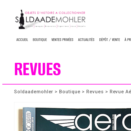
Skip
to
content
ACCUEIL
BOUTIQUE
VENTES PRIVÉES
ACTUALITÉS
DÉPÔT / VENTE
À P
REVUES
Soldaademohler
>
Boutique
>
Revues
> Revue Aé