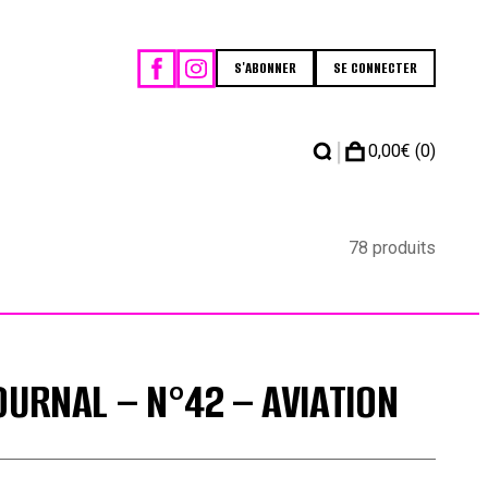
S'ABONNER
SE CONNECTER
|
0,00
€
(0)
78 produits
OURNAL – N°42 – AVIATION