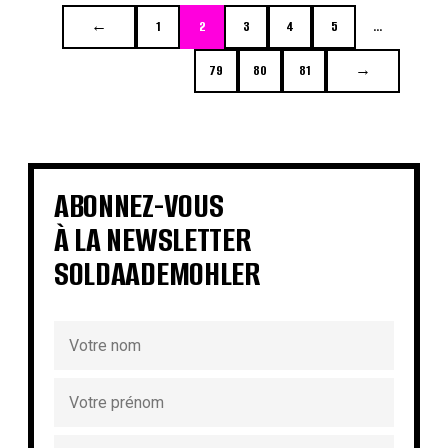
←
1
2
3
4
5
…
79
80
81
→
ABONNEZ-VOUS
À LA NEWSLETTER
SOLDAADEMOHLER