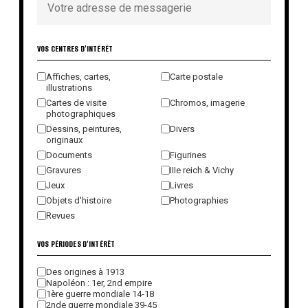
VOS CENTRES D'INTÉRÊT
Affiches, cartes,
Carte postale
illustrations
Cartes de visite
Chromos, imagerie
photographiques
Dessins, peintures,
Divers
originaux
Documents
Figurines
Gravures
IIIe reich & Vichy
Jeux
Livres
Objets d'histoire
Photographies
Revues
VOS PÉRIODES D'INTÉRÊT
Des origines à 1913
Napoléon : 1er, 2nd empire
1ère guerre mondiale 14-18
2nde guerre mondiale 39-45