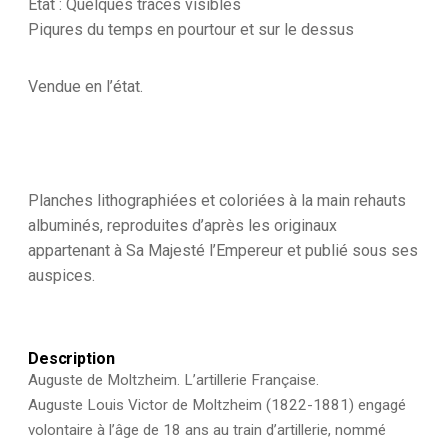
Etat : Quelques traces visibles
-
Piqures du temps en pourtour et sur le dessus
Uniforme
-
France
Vendue en l’état.
-
Artillerie
-
Armée
Française
-
Planches lithographiées et coloriées à la main rehauts
Historique
-
albuminés, reproduites d’après les originaux
Second
appartenant à Sa Majesté l’Empereur et publié sous ses
Empire
auspices.
-
Artillerie
Etat
Major
-
Description
1860
Auguste de Moltzheim. L’artillerie Française.
Auguste Louis Victor de Moltzheim (1822-1881) engagé
volontaire à l’âge de 18 ans au train d’artillerie, nommé