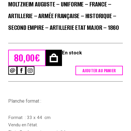
MOLTZHEIM AUGUSTE – UNIFORME – FRANCE –
ARTILLERIE – ARMÉE FRANÇAISE – HISTORIQUE –
SECOND EMPIRE – ARTILLERIE ETAT MAJOR – 1860
En stock
80,00
€
AJOUTER AU PANIER
quantité
de
Gravure
Lithographie
XIX
-
Planche format :
Soldat
-
De
Format : 33 x 44 cm
Moltzheim
Vendu en l’état.
Auguste