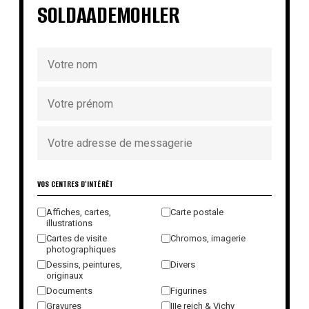
SOLDAADEMOHLER
VOS CENTRES D'INTÉRÊT
Affiches, cartes,
Carte postale
illustrations
Cartes de visite
Chromos, imagerie
photographiques
Dessins, peintures,
Divers
originaux
Documents
Figurines
Gravures
IIIe reich & Vichy