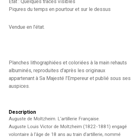
Etat : Quelques traces visibles
-
Piqures du temps en pourtour et sur le dessus
Uniforme
-
France
Vendue en l’état.
-
Artillerie
-
Armée
Française
-
Planches lithographiées et coloriées à la main rehauts
Historique
-
albuminés, reproduites d’après les originaux
Second
appartenant à Sa Majesté l’Empereur et publié sous ses
Empire
auspices.
-
Artillerie
de
Montagne
Description
Auguste de Moltzheim. L’artillerie Française.
Auguste Louis Victor de Moltzheim (1822-1881) engagé
volontaire à l’âge de 18 ans au train d’artillerie, nommé