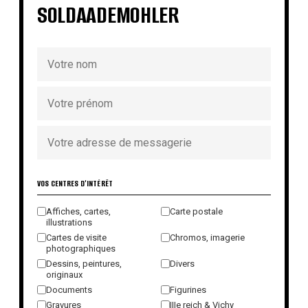
SOLDAADEMOHLER
VOS CENTRES D'INTÉRÊT
Affiches, cartes,
Carte postale
illustrations
Cartes de visite
Chromos, imagerie
photographiques
Dessins, peintures,
Divers
originaux
Documents
Figurines
Gravures
IIIe reich & Vichy