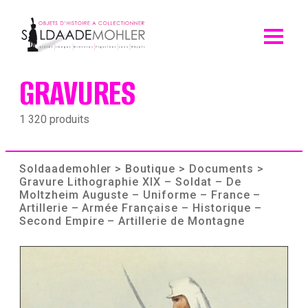
Skip
to
content
GRAVURES
1 320 produits
Soldaademohler
>
Boutique
>
Documents
>
Gravure Lithographie XIX – Soldat – De
Moltzheim Auguste – Uniforme – France –
Artillerie – Armée Française – Historique –
Second Empire – Artillerie de Montagne