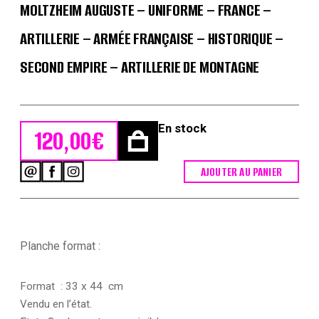
MOLTZHEIM AUGUSTE – UNIFORME – FRANCE –
ARTILLERIE – ARMÉE FRANÇAISE – HISTORIQUE –
SECOND EMPIRE – ARTILLERIE DE MONTAGNE
En stock
120,00
€
AJOUTER AU PANIER
quantité
de
Gravure
Lithographie
XIX
-
Planche format :
Soldat
-
De
Format : 33 x 44 cm
Moltzheim
Vendu en l’état.
Auguste