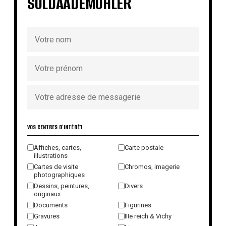
SOLDAADEMOHLER
VOS CENTRES D'INTÉRÊT
Affiches, cartes,
Carte postale
illustrations
Cartes de visite
Chromos, imagerie
photographiques
Dessins, peintures,
Divers
originaux
Documents
Figurines
Gravures
IIIe reich & Vichy