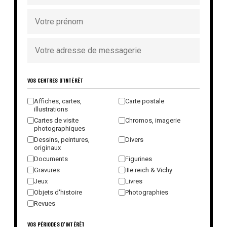
VOS CENTRES D'INTÉRÊT
Affiches, cartes,
Carte postale
illustrations
Cartes de visite
Chromos, imagerie
photographiques
Dessins, peintures,
Divers
originaux
Documents
Figurines
Gravures
IIIe reich & Vichy
Jeux
Livres
Objets d'histoire
Photographies
Revues
VOS PÉRIODES D'INTÉRÊT