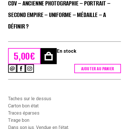
CDV – ANCIENNE PHOTOGRAPHIE – PORTRAIT –
SECOND EMPIRE – UNIFORME – MÉDAILLE – A
DÉFINIR ?
En stock
5,00
€
AJOUTER AU PANIER
quantité
de
CDV
-
Ancienne
Photographie
Taches sur le dessus
-
Carton bon état
Portrait
Traces éparses
-
Tirage bon
Second
Empire
Dans son jus. Vendue en l’état.