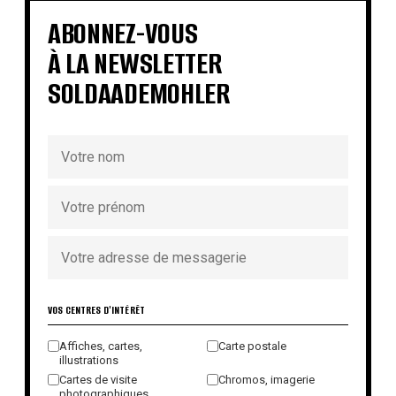
€
€
€
€
€
€
€
€
ABONNEZ-VOUS
À LA NEWSLETTER
SOLDAADEMOHLER
VOS CENTRES D'INTÉRÊT
Affiches, cartes,
Carte postale
illustrations
Cartes de visite
Chromos, imagerie
photographiques