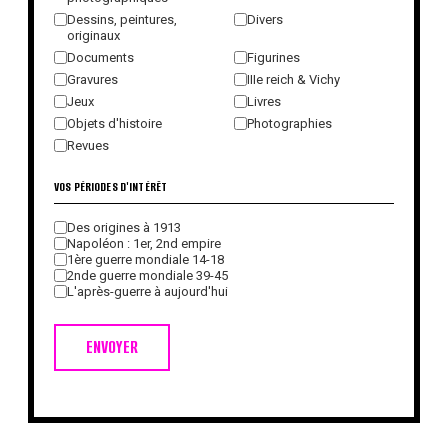
Dessins, peintures,
Divers
originaux
Documents
Figurines
Gravures
IIIe reich & Vichy
Jeux
Livres
Objets d'histoire
Photographies
Revues
VOS PÉRIODES D'INTÉRÊT
Des origines à 1913
Napoléon : 1er, 2nd empire
1ère guerre mondiale 14-18
2nde guerre mondiale 39-45
L'après-guerre à aujourd'hui
ENVOYER