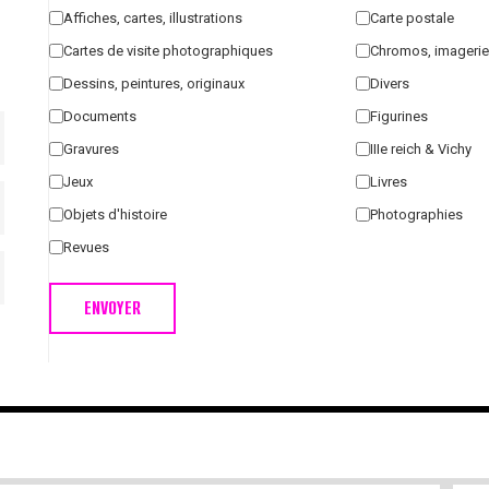
Affiches, cartes, illustrations
Carte postale
Cartes de visite photographiques
Chromos, imagerie
Dessins, peintures, originaux
Divers
Documents
Figurines
Gravures
IIIe reich & Vichy
Jeux
Livres
Objets d'histoire
Photographies
Revues
ENVOYER