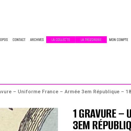
ROPOS
CONTACT
ARCHIVES
LA COLLEC’TE
LA TRÉZORERIE
MON COMPTE
avure – Uniforme France – Armée 3em République – 187
1 GRAVURE – 
3EM RÉPUBLIQ