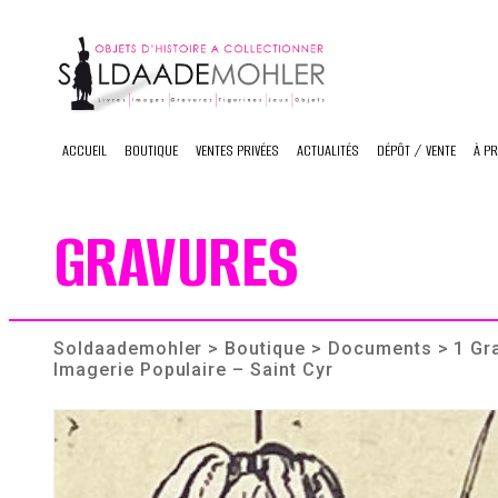
Skip
to
content
ACCUEIL
BOUTIQUE
VENTES PRIVÉES
ACTUALITÉS
DÉPÔT / VENTE
À P
GRAVURES
Soldaademohler
>
Boutique
>
Documents
> 1 Gr
Imagerie Populaire – Saint Cyr