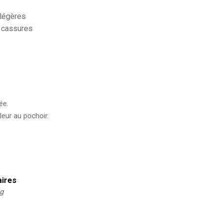
légères
s cassures
ée.
leur au pochoir.
aires
kg