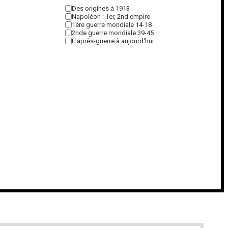
Des origines à 1913
Napoléon : 1er, 2nd empire
1ère guerre mondiale 14-18
2nde guerre mondiale 39-45
L'après-guerre à aujourd'hui