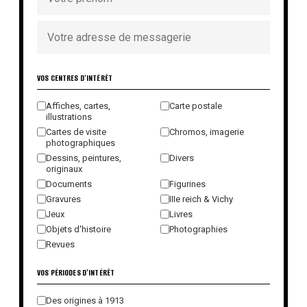
VOS CENTRES D'INTÉRÊT
Affiches, cartes,
Carte postale
illustrations
Cartes de visite
Chromos, imagerie
photographiques
Dessins, peintures,
Divers
originaux
Documents
Figurines
Gravures
IIIe reich & Vichy
Jeux
Livres
Objets d'histoire
Photographies
Revues
VOS PÉRIODES D'INTÉRÊT
Des origines à 1913