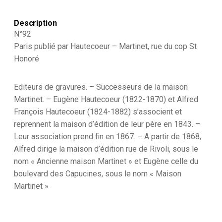
Monarchie
de
Description
Juillet
-
N°92
1830
Paris publié par Hautecoeur – Martinet, rue du cop St
et
Honoré
1848
-
Ecole
Editeurs de gravures. – Successeurs de la maison
Royale
d'Etat
Martinet. – Eugène Hautecoeur (1822-1870) et Alfred
Majpr
François Hautecoeur (1824-1882) s’associent et
reprennent la maison d’édition de leur père en 1843. –
Leur association prend fin en 1867. – A partir de 1868,
Alfred dirige la maison d’édition rue de Rivoli, sous le
nom « Ancienne maison Martinet » et Eugène celle du
boulevard des Capucines, sous le nom « Maison
Martinet »