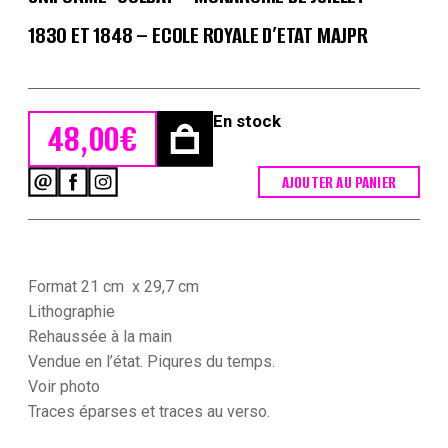
1830 ET 1848 – ECOLE ROYALE D’ETAT MAJPR
En stock
48,00
€
AJOUTER AU PANIER
quantité
de
Gravure
XIX
-
Martinet
Format 21 cm x 29,7 cm
-
Lithographie
L'armée
Rehaussée à la main
française
Vendue en l’état. Piqures du temps.
-
Uniforme
Voir photo
-
Traces
éparses et traces au verso.
Soldat
-