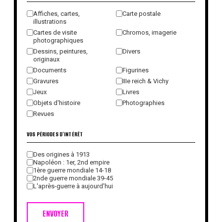
Affiches, cartes,
Carte postale
illustrations
Cartes de visite
Chromos, imagerie
photographiques
Dessins, peintures,
Divers
originaux
Documents
Figurines
Gravures
IIIe reich & Vichy
Jeux
Livres
Objets d'histoire
Photographies
Revues
VOS PÉRIODES D'INTÉRÊT
Des origines à 1913
Napoléon : 1er, 2nd empire
1ère guerre mondiale 14-18
2nde guerre mondiale 39-45
L'après-guerre à aujourd'hui
ENVOYER