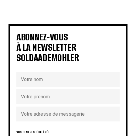
€
€
€
€
€
€
€
€
ABONNEZ-VOUS
À LA NEWSLETTER
SOLDAADEMOHLER
VOS CENTRES D'INTÉRÊT