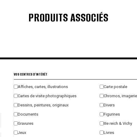
PRODUITS ASSOCIÉS
€
€
€
€
VOS CENTRES D'INTÉRÊT
Affiches, cartes, illustrations
Carte postale
Cartes de visite photographiques
Chromos, imagerie
Dessins, peintures, originaux
Divers
Documents
Figurines
Gravures
IIIe reich & Vichy
Jeux
Livres