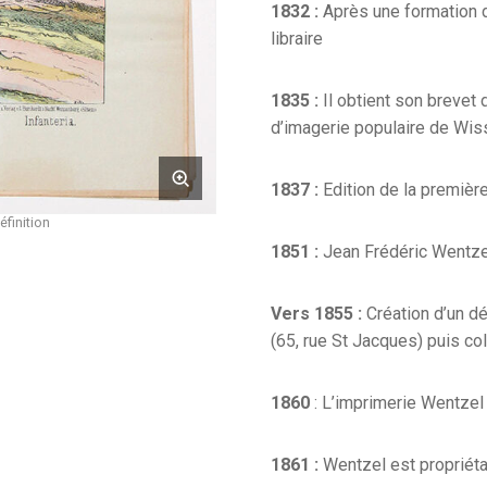
1832 :
Après une formation d
libraire
1835 :
Il obtient son brevet d
d’imagerie populaire de Wi
1837 :
Edition de la premiè
éfinition
1851 :
Jean Frédéric Wentzel
Vers 1855 :
Création d’un d
(65, rue St Jacques) puis co
1860
: L’imprimerie Wentzel 
1861 :
Wentzel est propriét