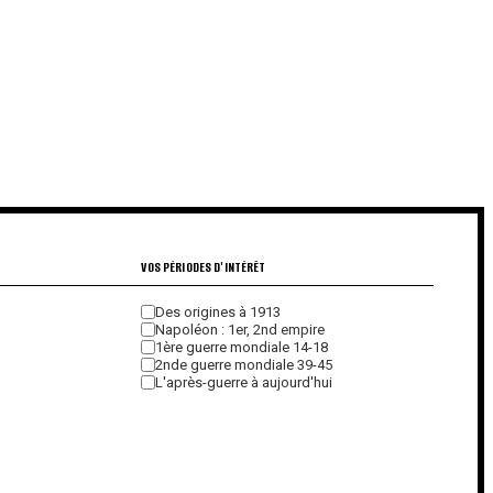
€
€
VOS PÉRIODES D'INTÉRÊT
Des origines à 1913
Napoléon : 1er, 2nd empire
1ère guerre mondiale 14-18
2nde guerre mondiale 39-45
L'après-guerre à aujourd'hui