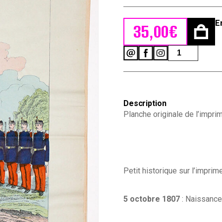
E
35,00
€
quantité
de
Planche
imagerie
Wissembourg
guerre
Description
Armée
Planche originale de l’impr
Française
Uniforme
Petit historique sur l’impr
5 octobre 1807
: Naissance