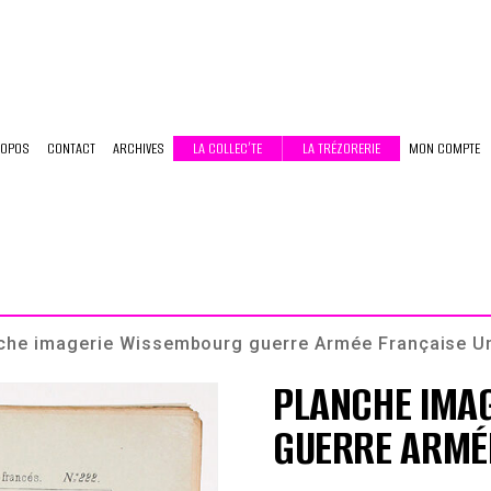
ROPOS
CONTACT
ARCHIVES
LA COLLEC’TE
LA TRÉZORERIE
MON COMPTE
che imagerie Wissembourg guerre Armée Française U
PLANCHE IMA
GUERRE ARMÉ