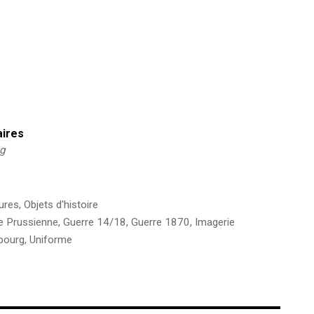
aires
kg
ures
,
Objets d'histoire
 Prussienne
,
Guerre 14/18
,
Guerre 1870
,
Imagerie
bourg
,
Uniforme