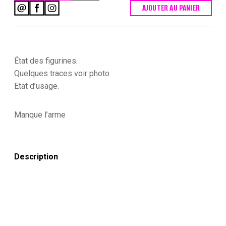
AJOUTER AU PANIER
quantité
de
2
Anciennes
Figurines
Hausser
État des figurines.
Elastolin
Quelques traces voir photo
German
Etat d’usage.
plastic
Chevalier
Manque l’arme
Description