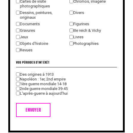
Cartes de visite
Chromos, imagerie
photographiques
Dessins, peintures,
Divers
originaux
Documents
Figurines
Gravures
IIIe reich & Vichy
Jeux
Livres
Objets d'histoire
Photographies
Revues
VOS PÉRIODES D'INTÉRÊT
Des origines à 1913
Napoléon : 1er, 2nd empire
1ère guerre mondiale 14-18
2nde guerre mondiale 39-45
L'après-guerre à aujourd'hui
ENVOYER