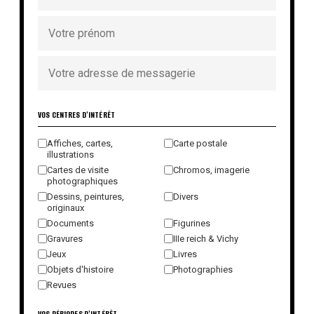
VOS CENTRES D'INTÉRÊT
Affiches, cartes,
Carte postale
illustrations
Cartes de visite
Chromos, imagerie
photographiques
Dessins, peintures,
Divers
originaux
Documents
Figurines
Gravures
IIIe reich & Vichy
Jeux
Livres
Objets d'histoire
Photographies
Revues
VOS PÉRIODES D'INTÉRÊT