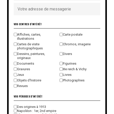
VOS CENTRES D'INTÉRÊT
Affiches, cartes,
Carte postale
illustrations
Cartes de visite
Chromos, imagerie
photographiques
Dessins, peintures,
Divers
originaux
Documents
Figurines
Gravures
IIIe reich & Vichy
Jeux
Livres
Objets d'histoire
Photographies
Revues
VOS PÉRIODES D'INTÉRÊT
Des origines à 1913
Napoléon : 1er, 2nd empire