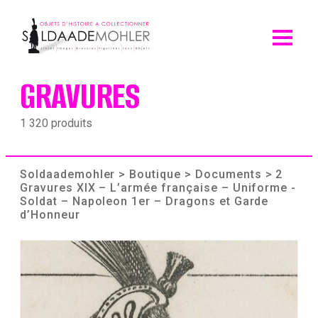
Skip
to
content
GRAVURES
1 320 produits
Soldaademohler
>
Boutique
>
Documents
> 2
Gravures XIX – L’armée française – Uniforme -
Soldat – Napoleon 1er – Dragons et Garde
d’Honneur