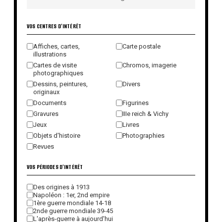
VOS CENTRES D'INTÉRÊT
Affiches, cartes,
Carte postale
illustrations
Cartes de visite
Chromos, imagerie
photographiques
Dessins, peintures,
Divers
originaux
Documents
Figurines
Gravures
IIIe reich & Vichy
Jeux
Livres
Objets d'histoire
Photographies
Revues
VOS PÉRIODES D'INTÉRÊT
Des origines à 1913
Napoléon : 1er, 2nd empire
1ère guerre mondiale 14-18
2nde guerre mondiale 39-45
L'après-guerre à aujourd'hui