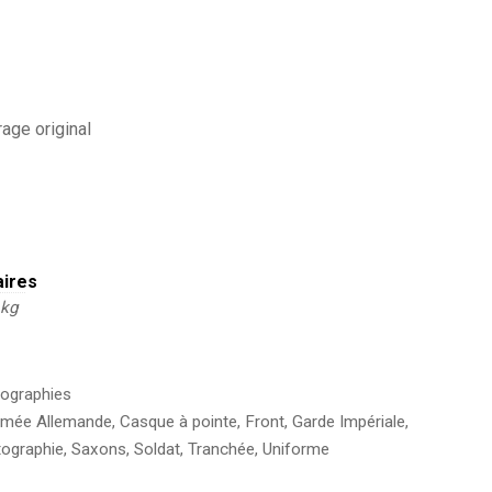
age original
aires
 kg
ographies
rmée Allemande
,
Casque à pointe
,
Front
,
Garde Impériale
,
ographie
,
Saxons
,
Soldat
,
Tranchée
,
Uniforme