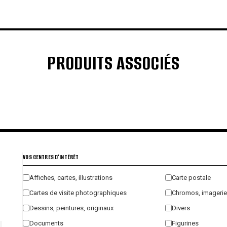
PRODUITS ASSOCIÉS
€
€
€
€
VOS CENTRES D'INTÉRÊT
Affiches, cartes, illustrations
Carte postale
Cartes de visite photographiques
Chromos, imagerie
Dessins, peintures, originaux
Divers
Documents
Figurines