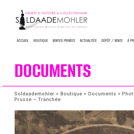
Skip
to
content
ACCUEIL
BOUTIQUE
VENTES PRIVÉES
ACTUALITÉS
DÉPÔT / VENTE
À P
DOCUMENTS
Soldaademohler
>
Boutique
>
Documents
> Phot
Prusse – Tranchée