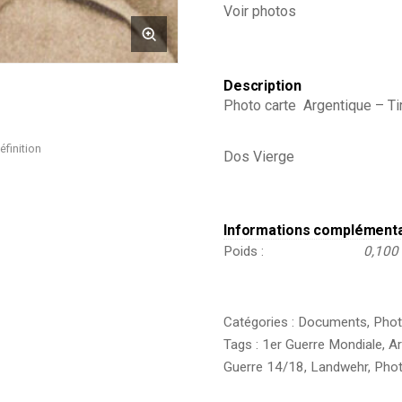
Voir photos
-105
régiment
Saxon
-
Prusse
Description
-
Photo carte Argentique – Tir
Tranchée
éfinition
Dos Vierge
Informations complément
Poids
0,100
Catégories :
Documents
,
Phot
Tags :
1er Guerre Mondiale
,
A
Guerre 14/18
,
Landwehr
,
Phot