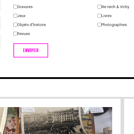
Gravures
IIIe reich & Vichy
Jeux
Livres
Objets d'histoire
Photographies
Revues
ENVOYER