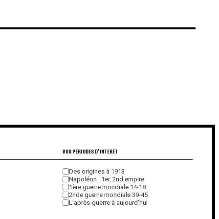
€
€
VOS PÉRIODES D'INTÉRÊT
Des origines à 1913
Napoléon : 1er, 2nd empire
1ère guerre mondiale 14-18
2nde guerre mondiale 39-45
L'après-guerre à aujourd'hui