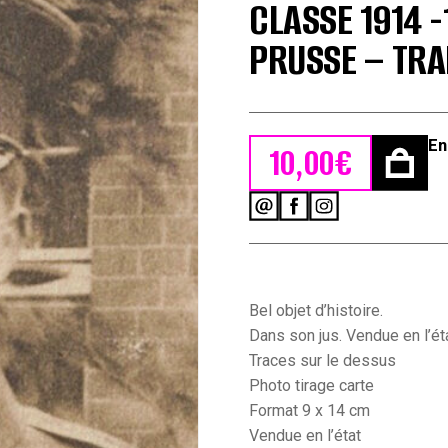
CLASSE 1914 
PRUSSE – TR
En
10,00
€
quantité
de
Photo
Carte
Postale
Guerre
Bel objet d’histoire.
14/18
Dans son jus. Vendue en l’éta
Soldat
Traces sur le dessus
Alsacien
Photo tirage carte
Armée
Allemande
Format 9 x 14 cm
Classe
Vendue en l’état
1914