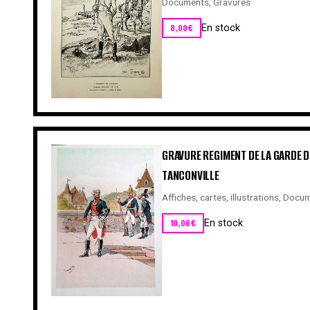
Documents
,
Gravures
8,00
€
En stock
GRAVURE REGIMENT DE LA GARDE D
TANCONVILLE
Affiches, cartes, illustrations
,
Docum
10,00
€
En stock