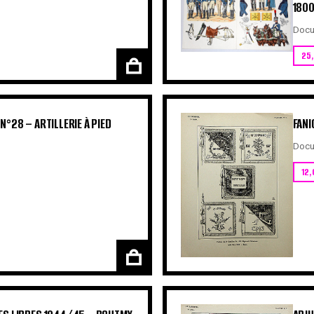
1800
Docu
25
°28 – ARTILLERIE À PIED
FANI
Docu
12,