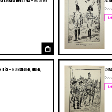
ES LIBRES 1944/45 – BOUTMY
ADJU
Docu
8,
ITÉS – BOISSELIER, HUEN,
CHAS
Docu
8,