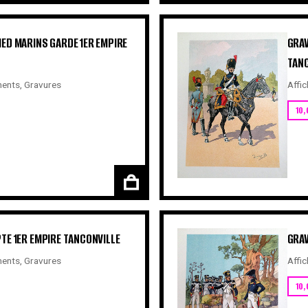
ED MARINS GARDE 1ER EMPIRE
GRAV
TANC
ents
,
Gravures
Affic
10,
TE 1ER EMPIRE TANCONVILLE
GRAV
ents
,
Gravures
Affic
10,