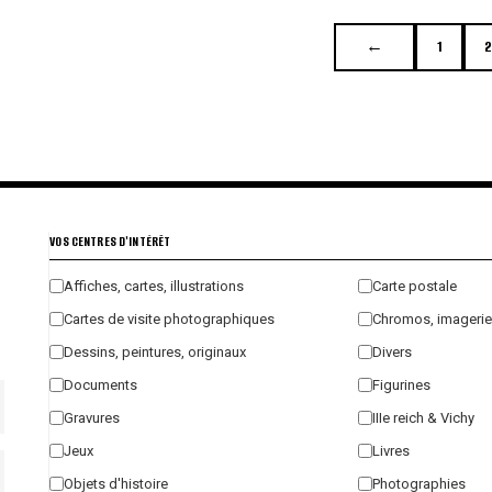
←
1
2
VOS CENTRES D'INTÉRÊT
Affiches, cartes, illustrations
Carte postale
Cartes de visite photographiques
Chromos, imagerie
Dessins, peintures, originaux
Divers
Documents
Figurines
Gravures
IIIe reich & Vichy
Jeux
Livres
Objets d'histoire
Photographies