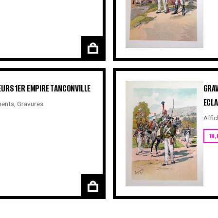
EURS 1ER EMPIRE TANCONVILLE
GRAV
ECLA
ents
,
Gravures
Affic
10,