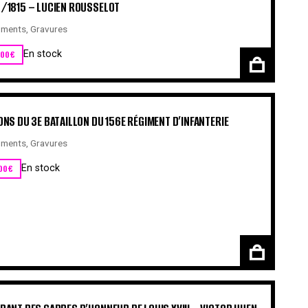
/1815 – LUCIEN ROUSSELOT
ments
,
Gravures
,00
€
En stock
ONS DU 3E BATAILLON DU 156E RÉGIMENT D’INFANTERIE
ments
,
Gravures
00
€
En stock