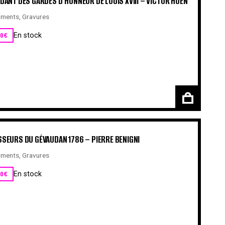
DANT DES GARDES D’HONNEUR DE LOUIS XVIII – VICTOR HUEN
ments
,
Gravures
00
€
En stock
SEURS DU GÉVAUDAN 1786 – PIERRE BENIGNI
ments
,
Gravures
00
€
En stock