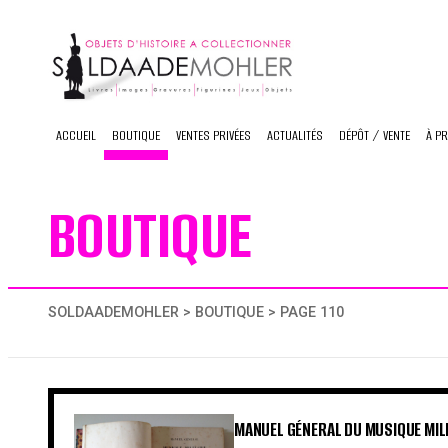
Skip
to
content
ACCUEIL
BOUTIQUE
VENTES PRIVÉES
ACTUALITÉS
DÉPÔT / VENTE
À P
BOUTIQUE
SOLDAADEMOHLER
>
BOUTIQUE
> PAGE 110
MANUEL GÉNERAL DU MUSIQUE MILI