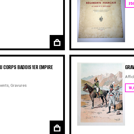
25
U CORPS BADOIS 1ER EMPIRE
GRAV
Affic
ents
,
Gravures
10,