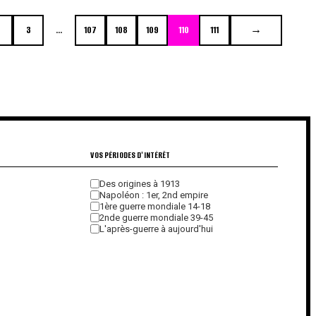
3
…
107
108
109
110
111
→
VOS PÉRIODES D'INTÉRÊT
Des origines à 1913
Napoléon : 1er, 2nd empire
1ère guerre mondiale 14-18
2nde guerre mondiale 39-45
L'après-guerre à aujourd'hui