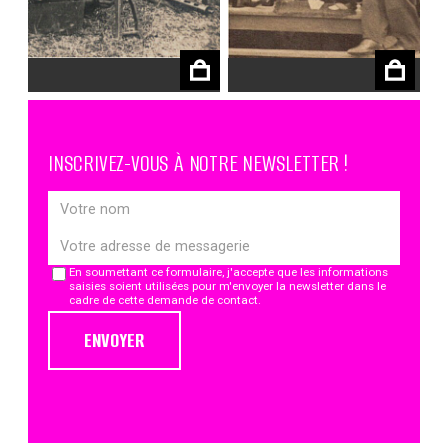
€
€
INSCRIVEZ-VOUS À NOTRE NEWSLETTER !
En soumettant ce formulaire, j'accepte que les informations
saisies soient utilisées pour m'envoyer la newsletter dans le
cadre de cette demande de contact.
ENVOYER