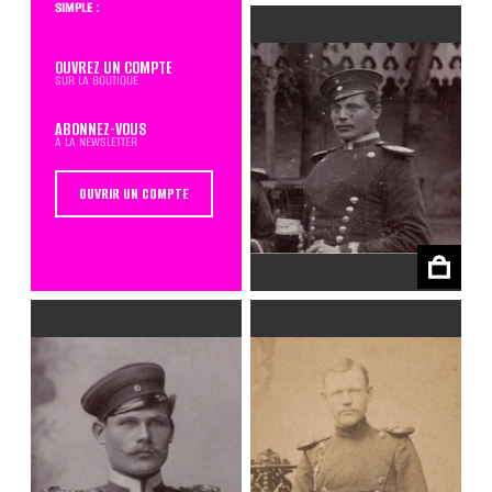
simple :
OUVREZ UN COMPTE
sur la boutique
ABONNEZ-VOUS
à la newsletter
OUVRIR UN COMPTE
€