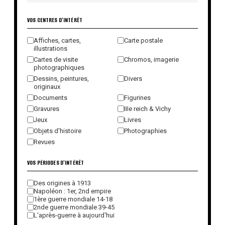
VOS CENTRES D'INTÉRÊT
Affiches, cartes,
Carte postale
illustrations
Cartes de visite
Chromos, imagerie
photographiques
Dessins, peintures,
Divers
originaux
Documents
Figurines
Gravures
IIIe reich & Vichy
Jeux
Livres
Objets d'histoire
Photographies
Revues
VOS PÉRIODES D'INTÉRÊT
Des origines à 1913
Napoléon : 1er, 2nd empire
1ère guerre mondiale 14-18
2nde guerre mondiale 39-45
L'après-guerre à aujourd'hui